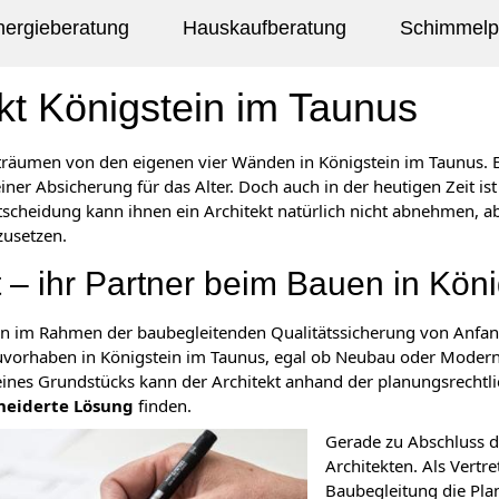
nergieberatung
Hauskaufberatung
Schimmelpi
kt Königstein im Taunus
träumen von den eigenen vier Wänden in Königstein im Taunus. 
iner Absicherung für das Alter. Doch auch in der heutigen Zeit is
ntscheidung kann ihnen ein Architekt natürlich nicht abnehmen, 
usetzen.
t – ihr Partner beim Bauen in Kön
ann im Rahmen der baubegleitenden Qualitätssicherung von Anfan
auvorhaben in Königstein im Taunus, egal ob Neubau oder Modern
eines Grundstücks kann der Architekt anhand der planungsrechtl
eiderte Lösung
finden.
Gerade zu Abschluss d
Architekten. Als Vertr
Baubegleitung die Plan