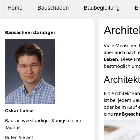
Home
Bauschaden
Baubegleitung
E
Archite
Bausachverständiger
Viele Menschen 
aber auch nach e
Leben
. Diese E
bestmöglich umz
Architek
Ein Architekt k
ist bei jedem B
oder beim Kauf 
Oskar Lohse
eine
maßgeschn
Bausachverständiger Königstein im
Taunus
Rufen Sie an!