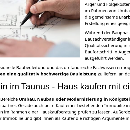
Ärger und Folgekoste
im Rahmen von Umbau-
die gemeinsame
Erar
Erstellung eines geei
Während der Bauphase 
Bausachverständiger i
Qualitätssicherung in
Baufortschritt in Augen
ausgeführt werden.
ssionelle Baubegleitung und das umfangreiche Fachwissen ermö
ten eine qualitativ hochwertige Bauleistung
zu liefern, an d
in im Taunus - Haus kaufen mit e
e Bereiche
Umbau, Neubau oder Modernisierung in Königstein
hpartner. Gerade auch beim Kauf einer bestehenden Immobilie in 
en im Rahmen einer Hauskaufberatung prüfen zu lassen. Außerdem
r Immobilie und gibt ihnen als Käufer die richtigen Argumente i