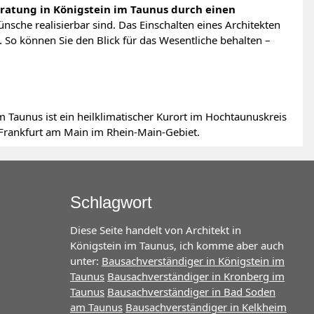
ratung in Königstein im Taunus durch einen
ünsche realisierbar sind. Das Einschalten eines Architekten
. So können Sie den Blick für das Wesentliche behalten –
m Taunus ist ein heilklimatischer Kurort im Hochtaunuskreis
Frankfurt am Main im Rhein-Main-Gebiet.
Schlagwort
Diese Seite handelt von Architekt in
Königstein im Taunus, ich komme aber auch
unter:
Bausachverständiger in Königstein im
Taunus
Bausachverständiger in Kronberg im
Taunus
Bausachverständiger in Bad Soden
am Taunus
Bausachverständiger in Kelkheim