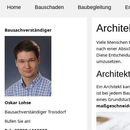
Home
Bauschaden
Baubegleitung
E
Archite
Bausachverständiger
Viele Menschen 
nach einer Absic
Diese Entscheidu
umzusetzen.
Architek
Ein Architekt k
ist bei jedem Ba
eines Grundstüc
Oskar Lohse
maßgeschneide
Bausachverständiger Troisdorf
Rufen Sie an!