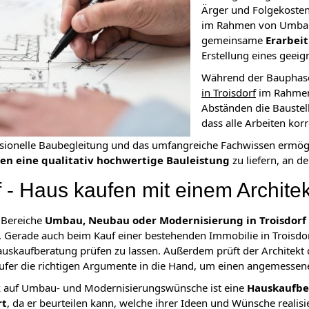
Ärger und Folgekoste
im Rahmen von Umbau- 
gemeinsame
Erarbei
Erstellung eines geei
Während der Bauphase 
in Troisdorf
im Rahmen 
Abständen die Baustell
dass alle Arbeiten kor
ssionelle Baubegleitung und das umfangreiche Fachwissen ermö
ten eine qualitativ hochwertige Bauleistung
zu liefern, an d
f - Haus kaufen mit einem Archite
e Bereiche
Umbau, Neubau oder Modernisierung in Troisdorf i
 Gerade auch beim Kauf einer bestehenden Immobilie in Troisdor
uskaufberatung prüfen zu lassen. Außerdem prüft der Architekt 
äufer die richtigen Argumente in die Hand, um einen angemessen
k auf Umbau- und Modernisierungswünsche ist eine
Hauskaufber
rt
, da er beurteilen kann, welche ihrer Ideen und Wünsche realisi