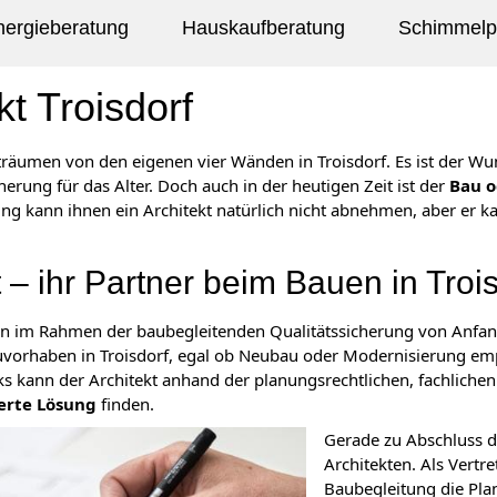
nergieberatung
Hauskaufberatung
Schimmelpi
kt Troisdorf
träumen von den eigenen vier Wänden in Troisdorf. Es ist der W
herung für das Alter. Doch auch in der heutigen Zeit ist der
Bau o
ng kann ihnen ein Architekt natürlich nicht abnehmen, aber er 
t – ihr Partner beim Bauen in Troi
ann im Rahmen der baubegleitenden Qualitätssicherung von Anfan
uvorhaben in Troisdorf, egal ob Neubau oder Modernisierung emp
ks kann der Architekt anhand der planungsrechtlichen, fachlich
rte Lösung
finden.
Gerade zu Abschluss d
Architekten. Als Vertr
Baubegleitung die Plan