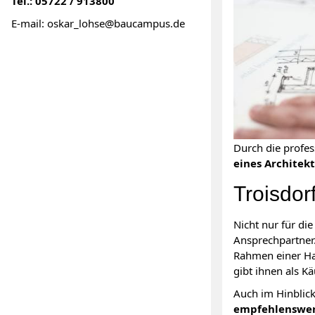
Tel.: 05722 / 913800
E-mail: oskar_lohse@baucampus.de
Durch die profe
eines Architek
Troisdor
Nicht nur für di
Ansprechpartner.
Rahmen einer Ha
gibt ihnen als K
Auch im Hinblic
empfehlenswe