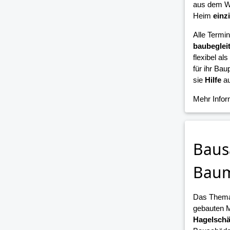
aus dem W
Heim
einz
Alle Termi
baubeglei
flexibel als
für ihr Bau
sie
Hilfe
au
Mehr Info
Baus
Bau
Das Them
gebauten 
Hagelsch