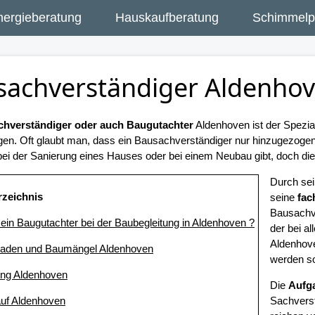
nergieberatung
Hauskaufberatung
Schimmelpi
sachverständiger Aldenho
hverständiger oder auch Baugutachter
Aldenhoven ist der Spezia
gen. Oft glaubt man, dass ein Bausachverständiger nur hinzugezog
ei der Sanierung eines Hauses oder bei einem Neubau gibt, doch dies 
Durch se
rzeichnis
seine
fac
Bausachv
t ein Baugutachter bei der Baubegleitung in Aldenhoven ?
der bei a
Aldenhove
haden und Baumängel Aldenhoven
werden so
ung Aldenhoven
Die
Aufg
uf Aldenhoven
Sachverst