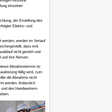
ndigen einzelne
lung einzelner
ichtung, der Erstellung des
olgter Elektro- und
 werden, werden im Verlauf
chergestellt, dass evtl.
auablauf nicht gestört und
d und ihre Nerven.
Dieser Abnahmetermin ist
auleistung fällig wird, zum
ollte die Abnahme nicht
rt werden. Anlässlich
et und den Handwerkern
geben.