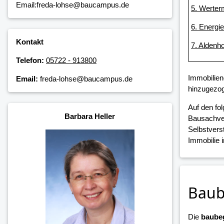
Email:freda-lohse@baucampus.de
5. Werter
6. Energi
Kontakt
7. Aldenh
Telefon:
05722 - 913800
Immobilien
Email:
freda-lohse@baucampus.de
hinzugezog
Auf den fo
Barbara Heller
Bausachver
Selbstvers
Immobilie 
Baub
Die
baubeg