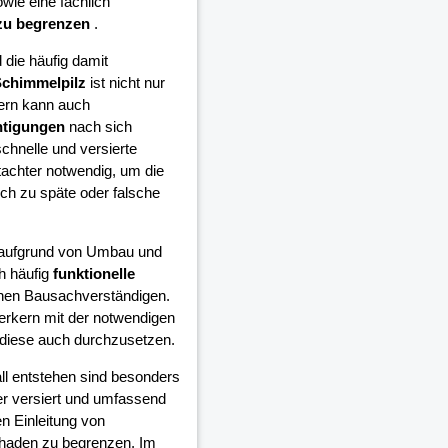
wie eine fachlich
zu begrenzen
.
die häufig damit
chimmelpilz
ist nicht nur
ern kann auch
htigungen
nach sich
schnelle und versierte
achter notwendig, um die
h zu späte oder falsche
e aufgrund von Umbau und
h häufig
funktionelle
inen Bausachverständigen.
erkern mit der notwendigen
diese auch durchzusetzen.
all entstehen sind besonders
er versiert und umfassend
n Einleitung von
chaden zu begrenzen. Im