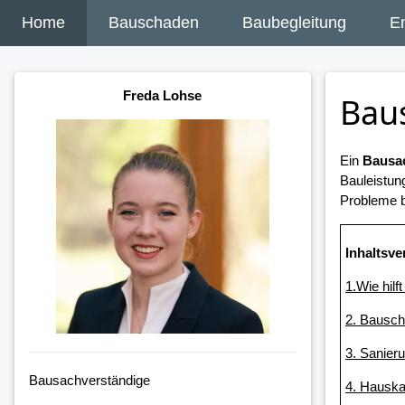
Home
Bauschaden
Baubegleitung
E
Freda Lohse
Bau
Ein
Bausac
Bauleistun
Probleme b
Inhaltsve
1.Wie hilf
2. Bausc
3. Sanier
Bausachverständige
4. Hauska