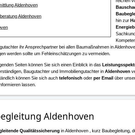
reichen v
mittlung Aldenhoven
Bauscha
Baubegle
eberatung Aldenhoven
hin zur
H
Energieb
oven
Sachkunde
Kompetenz
gutachter ihr Ansprechpartner bei allen Baumaßnahmen in Aldenhoven,
en werden sollte um Fehleinschätzungen zu vermeiden.
lgenden Seiten können Sie sich einen Einblick in das
Leistungsspek
ständigen, Baugutachter und Immobiliengutachter in
Aldenhoven
ve
tändlich können Sie sich auch
telefonisch
oder
per Email
über unser
informieren lassen.
egleitung Aldenhoven
leitende Qualitätssicherung
in Aldenhoven , kurz Baubegleitung, d