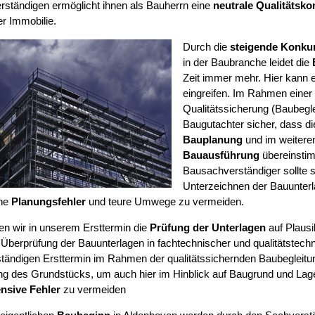
ständigen ermöglicht ihnen als Bauherrn eine
neutrale Qualitätskon
r Immobilie.
Durch die
steigende Konku
in der Baubranche leidet die
Zeit immer mehr. Hier kann e
eingreifen. Im Rahmen einer
Qualitätssicherung (Baubegleit
Baugutachter sicher, dass d
Bauplanung
und im weiteren
Bauausführung
übereinsti
Bausachverständiger sollte 
Unterzeichnen der Bauunter
he
Planungsfehler
und teure Umwege zu vermeiden.
ten wir in unserem Ersttermin die
Prüfung der Unterlagen
auf Plausib
 Überprüfung der Bauunterlagen in fachtechnischer und qualitätstechn
ständigen Ersttermin im Rahmen der qualitätssichernden Baubegleitu
ng des Grundstücks, um auch hier im Hinblick auf Baugrund und La
nsive Fehler
zu vermeiden