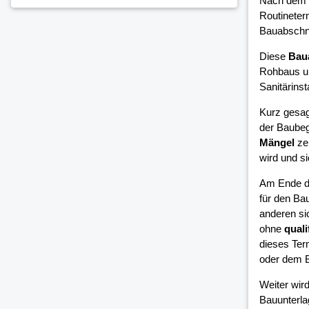
Nach dem 
Routineter
Bauabschni
Diese
Bau
Rohbaus un
Sanitärinsta
Kurz gesag
der Baubeg
Mängel
zei
wird und si
Am Ende d
für den Bau
anderen si
ohne
quali
dieses Ter
oder dem B
Weiter wird
Bauunterla