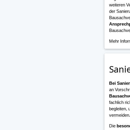
weiteren V
der Sanier
Bausachver
Ansprechp
Bausachver
Mehr Info
Sani
Bei Sani
an Vorschr
Bausachve
fachlich ri
begleiten,
vermeiden
Die
beson