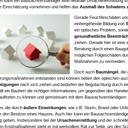
 kann ein Bausachverständiger eine neutrale Ursachenermittlung so
e Einschätzung vornehmen und helfen das
Ausmaß des Schadens 
Gerade Feuchteschäden und 
einhergehende Bildung von
S
ein optisches Problem, sond
gesundheitliche Beeinträc
ziehen. Gerade hier ist eine 
Beratung durch einen Baugut
möglichen Folgeschäden durc
Maßnahmen zu vermeiden.
Doch auch
Baumängel
, di
erungsmaßnahmen entstanden sind können neben den optischen auc
htigungen
nach sich ziehen und bedürfen der Begutachtung durch e
ält ein Bauherr die richtigen Informationen, um gegenüber den Handw
 auftreten zu können und gemeinsam mit dem Bausachverständigem 
n, die durch
äußere Einwirkungen
, wie z.B. Sturm, Brand oder Unf
für den Besitzer eines Hauses. Auch hier kann ein Bausachverständig
ung geben. Insbesondere bei der
Ursachenermittlung
und der schnelle
n Erstmaßnahmen steht er mit wertvollem Rat zur Seite, um den S