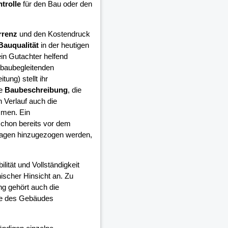
trolle
für den Bau oder den
rrenz
und den Kostendruck
Bauqualität
in der heutigen
in Gutachter helfend
 baubegleitenden
ung) stellt ihr
ie
Baubeschreibung
, die
 Verlauf auch die
mmen. Ein
schon bereits vor dem
lagen hinzugezogen werden,
ilität und Vollständigkeit
ischer Hinsicht an. Zu
ng gehört auch die
ge des Gebäudes