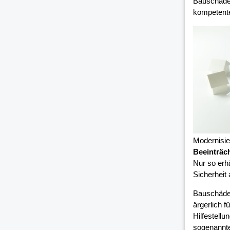
Bauschäden
kompetent
Modernisi
Beeinträc
Nur so erh
Sicherheit
Bauschäde
ärgerlich 
Hilfestell
sogenannte