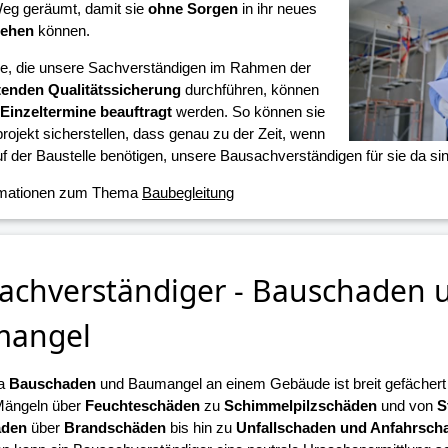
eg geräumt, damit sie
ohne Sorgen
in ihr neues
iehen
können.
ne, die unsere Sachverständigen im Rahmen der
tenden Qualitätssicherung
durchführen, können
Einzeltermine beauftragt
werden. So können sie
projekt sicherstellen, dass genau zu der Zeit, wenn
f der Baustelle benötigen, unsere Bausachverständigen für sie da sin
rmationen zum Thema
Baubegleitung
achverständiger - Bauschaden 
mangel
a
Bauschaden
und Baumangel an einem Gebäude ist breit gefächert u
Mängeln über
Feuchteschäden
zu
Schimmelpilzschäden
und von
S
äden
über
Brandschäden
bis hin zu
Unfallschaden und Anfahrsch