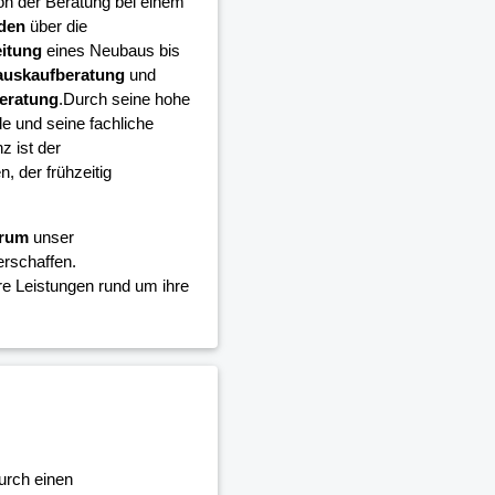
on der Beratung bei einem
den
über die
itung
eines Neubaus bis
auskaufberatung
und
eratung
.Durch seine hohe
 und seine fachliche
 ist der
 der frühzeitig
trum
unser
rschaffen.
e Leistungen rund um ihre
urch einen