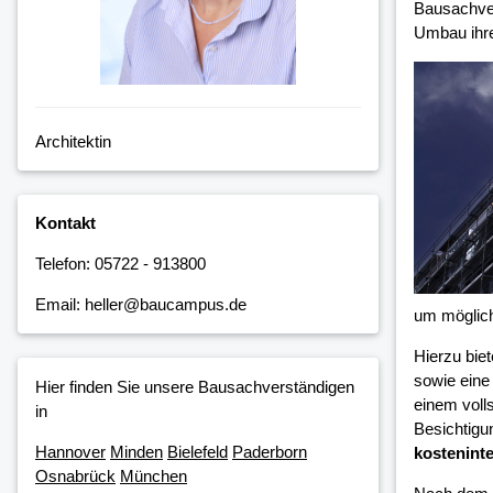
Bausachver
Umbau ihre
Architektin
Kontakt
Telefon: 05722 - 913800
Email: heller@baucampus.de
um möglic
Hierzu bie
sowie eine
Hier finden Sie unsere Bausachverständigen
einem voll
in
Besichtigu
Hannover
Minden
Bielefeld
Paderborn
kosteninte
Osnabrück
München