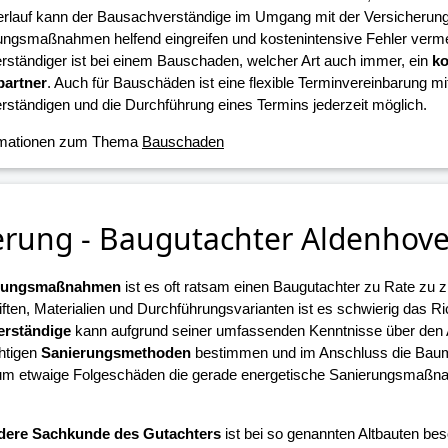
erlauf kann der Bausachverständige im Umgang mit der Versicherun
ungsmaßnahmen helfend eingreifen und kostenintensive Fehler verme
ständiger ist bei einem Bauschaden, welcher Art auch immer, ein
ko
artner
. Auch für Bauschäden ist eine flexible Terminvereinbarung m
ständigen und die Durchführung eines Termins jederzeit möglich.
rmationen zum Thema
Bauschaden
erung - Baugutachter Aldenhov
erungsmaßnahmen
ist es oft ratsam einen Baugutachter zu Rate zu z
iften, Materialien und Durchführungsvarianten ist es schwierig das R
rständige
kann aufgrund seiner umfassenden Kenntnisse über den
chtigen
Sanierungsmethoden
bestimmen und im Anschluss die Ba
 um etwaige Folgeschäden die gerade energetische Sanierungsmaßn
.
dere Sachkunde des Gutachters
ist bei so genannten Altbauten beso