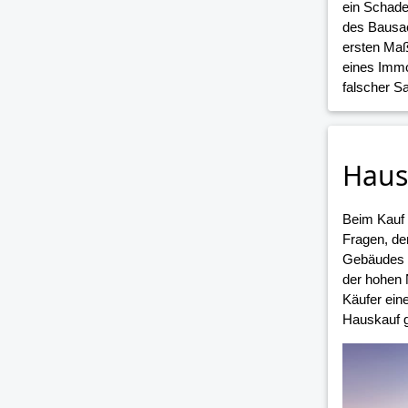
ein Schade
des Bausac
ersten Maß
eines Immo
falscher 
Haus
Beim Kauf
Fragen, de
Gebäudes i
der hohen 
Käufer ein
Hauskauf g