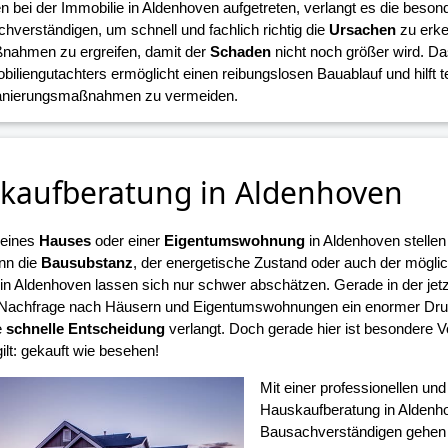
n bei der Immobilie in Aldenhoven aufgetreten, verlangt es die beso
hverständigen, um schnell und fachlich richtig die
Ursachen
zu erke
nahmen zu ergreifen, damit der
Schaden
nicht noch größer wird. D
biliengutachters ermöglicht einen reibungslosen Bauablauf und hilft 
Sanierungsmaßnahmen zu vermeiden.
kaufberatung in Aldenhoven
 eines
Hauses
oder einer
Eigentumswohnung
in Aldenhoven stellen
nn die
Bausubstanz
, der energetische Zustand oder auch der mögli
n Aldenhoven lassen sich nur schwer abschätzen. Gerade in der jetzi
Nachfrage nach Häusern und Eigentumswohnungen ein enormer Druck
e
schnelle Entscheidung
verlangt. Doch gerade hier ist besondere V
ilt: gekauft wie besehen!
Mit einer professionellen un
Hauskaufberatung in Aldenh
Bausachverständigen gehen S