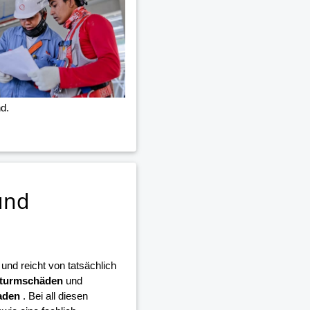
d.
und
nd reicht von tatsächlich
turmschäden
und
aden
. Bei all diesen