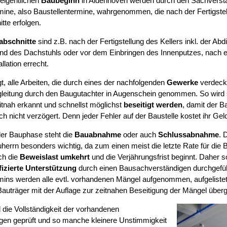
eigentlichen
Baubeginn
in Aldenhoven werden durch den Sachverstä
mine, also Baustellentermine, wahrgenommen, die nach der Fertigstel
tte erfolgen.
abschnitte
sind z.B. nach der Fertigstellung des Kellers inkl. der Abd
d des Dachstuhls oder vor dem Einbringen des Innenputzes, nach erf
llation errecht.
t, alle Arbeiten, die durch eines der nachfolgenden
Gewerke
verdeckt
leitung durch den Baugutachter in Augenschein genommen. So wird si
tnah erkannt und schnellst möglichst
beseitigt werden
, damit der B
ch nicht verzögert. Denn jeder Fehler auf der Baustelle kostet ihr Gel
er Bauphase steht die
Bauabnahme
oder auch
Schlussabnahme
. 
herrn besonders wichtig, da zum einen meist die letzte Rate für die B
ch die
Beweislast umkehrt
und die Verjährungsfrist beginnt. Daher s
fizierte Unterstützung
durch einen Bausachverständigen durchgefüh
mins werden alle evtl. vorhandenen Mängel aufgenommen, aufgelist
auträger mit der Auflage zur zeitnahen Beseitigung der Mängel über
 die Vollständigkeit der vorhandenen
gen geprüft und so manche kleinere Unstimmigkeit