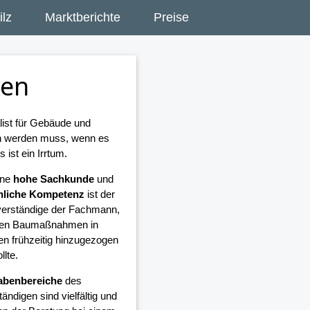
lz
Marktberichte
Preise
ven
list für Gebäude und
en werden muss, wenn es
ist ein Irrtum.
ine
hohe Sachkunde
und
hliche Kompetenz
ist der
erständige der Fachmann,
llen Baumaßnahmen in
n frühzeitig hinzugezogen
llte.
abenbereiche
des
ändigen sind vielfältig und