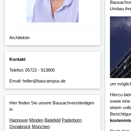
Bausachver
Umbau ihre
Architektin
Kontakt
Telefon: 05722 - 913800
Email: heller@baucampus.de
um möglic
Hierzu bie
sowie eine
Hier finden Sie unsere Bausachverständigen
einem voll
in
Besichtigu
Hannover
Minden
Bielefeld
Paderborn
kosteninte
Osnabrück
München