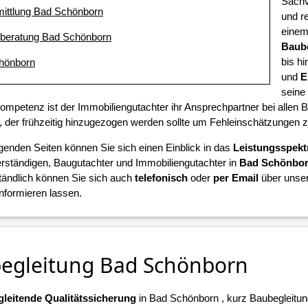
Sachve
mittlung Bad Schönborn
und r
eine
eberatung Bad Schönborn
Baub
bis hi
hönborn
und
E
seine
Kompetenz ist der Immobiliengutachter ihr Ansprechpartner bei all
 der frühzeitig hinzugezogen werden sollte um Fehleinschätzungen 
lgenden Seiten können Sie sich einen Einblick in das
Leistungsspek
ständigen, Baugutachter und Immobiliengutachter in
Bad Schönbo
tändlich können Sie sich auch
telefonisch
oder
per Email
über unser
informieren lassen.
egleitung Bad Schönborn
leitende Qualitätssicherung
in Bad Schönborn , kurz Baubegleitun