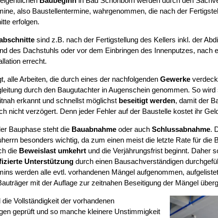
eigentlichen
Baubeginn
in Bad Schönborn werden durch den Sachve
mine, also Baustellentermine, wahrgenommen, die nach der Fertigstel
tte erfolgen.
abschnitte
sind z.B. nach der Fertigstellung des Kellers inkl. der Abd
d des Dachstuhls oder vor dem Einbringen des Innenputzes, nach erf
llation errecht.
t, alle Arbeiten, die durch eines der nachfolgenden
Gewerke
verdeckt
leitung durch den Baugutachter in Augenschein genommen. So wird si
tnah erkannt und schnellst möglichst
beseitigt werden
, damit der B
ch nicht verzögert. Denn jeder Fehler auf der Baustelle kostet ihr Gel
er Bauphase steht die
Bauabnahme
oder auch
Schlussabnahme
. 
herrn besonders wichtig, da zum einen meist die letzte Rate für die B
ch die
Beweislast umkehrt
und die Verjährungsfrist beginnt. Daher s
fizierte Unterstützung
durch einen Bausachverständigen durchgefüh
mins werden alle evtl. vorhandenen Mängel aufgenommen, aufgelist
auträger mit der Auflage zur zeitnahen Beseitigung der Mängel über
 die Vollständigkeit der vorhandenen
gen geprüft und so manche kleinere Unstimmigkeit