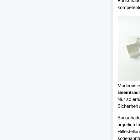
Bauschäden
kompetent
Modernisi
Beeinträc
Nur so erh
Sicherheit
Bauschäde
ärgerlich 
Hilfestell
sogenannte