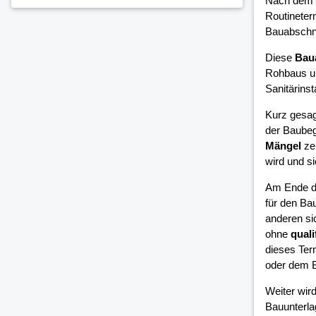
Nach dem 
Routineter
Bauabschni
Diese
Bau
Rohbaus un
Sanitärinsta
Kurz gesag
der Baubeg
Mängel
zei
wird und si
Am Ende d
für den Bau
anderen si
ohne
quali
dieses Ter
oder dem B
Weiter wird
Bauunterla