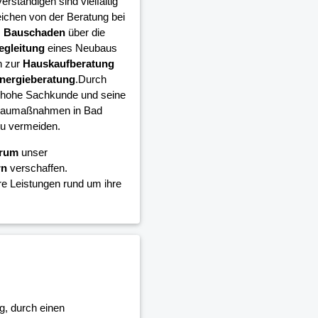
rständigen sind vielfältig
eichen von der Beratung bei
m
Bauschaden
über die
egleitung
eines Neubaus
n zur
Hauskaufberatung
nergieberatung
.Durch
 hohe Sachkunde und seine
en Baumaßnahmen in Bad
zu vermeiden.
trum
unser
rn
verschaffen.
e Leistungen rund um ihre
g, durch einen