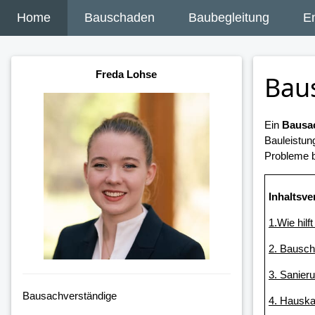
Home
Bauschaden
Baubegleitung
E
Freda Lohse
Bau
Ein
Bausac
Bauleistun
Probleme b
Inhaltsve
1.Wie hilf
2. Bausc
3. Sanier
Bausachverständige
4. Hausk