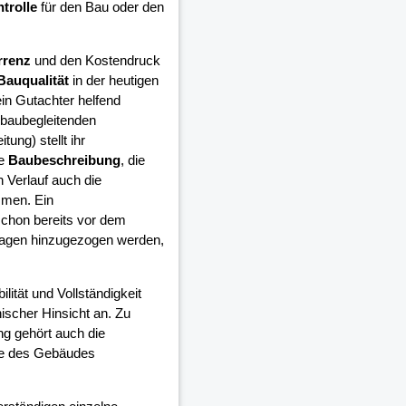
trolle
für den Bau oder den
rrenz
und den Kostendruck
Bauqualität
in der heutigen
in Gutachter helfend
 baubegleitenden
ung) stellt ihr
ie
Baubeschreibung
, die
 Verlauf auch die
mmen. Ein
schon bereits vor dem
lagen hinzugezogen werden,
ilität und Vollständigkeit
ischer Hinsicht an. Zu
ng gehört auch die
ge des Gebäudes