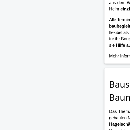
aus dem W
Heim
einz
Alle Termi
baubeglei
flexibel als
für ihr Bau
sie
Hilfe
au
Mehr Info
Baus
Bau
Das Them
gebauten 
Hagelsch