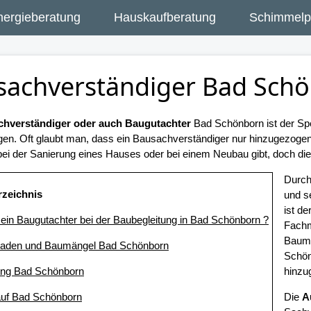
nergieberatung
Hauskaufberatung
Schimmelpi
sachverständiger Bad Sch
hverständiger oder auch Baugutachter
Bad Schönborn ist der Spe
gen. Oft glaubt man, dass ein Bausachverständiger nur hinzugezog
ei der Sanierung eines Hauses oder bei einem Neubau gibt, doch dies 
Durch
rzeichnis
und s
ist d
t ein Baugutachter bei der Baubegleitung in Bad Schönborn ?
Fachm
Baum
haden und Baumängel Bad Schönborn
Schön
ung Bad Schönborn
hinzu
auf Bad Schönborn
Die
A