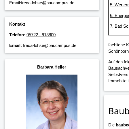
Email:freda-lohse@baucampus.de
5. Werter
6. Energi
Kontakt
7. Bad Sc
Telefon:
05722 - 913800
fachliche 
Email:
freda-lohse@baucampus.de
Schönborn,
Auf den fo
Barbara Heller
Bausachver
Selbstvers
Immobilie 
Baub
Die
baubeg