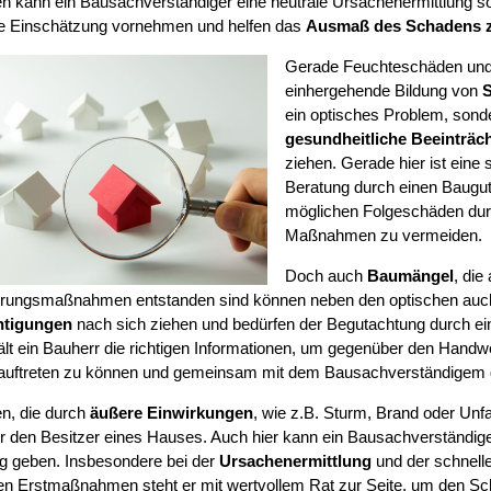
 kann ein Bausachverständiger eine neutrale Ursachenermittlung so
e Einschätzung vornehmen und helfen das
Ausmaß des Schadens 
Gerade Feuchteschäden und 
einhergehende Bildung von
S
ein optisches Problem, sond
gesundheitliche Beeinträc
ziehen. Gerade hier ist eine 
Beratung durch einen Baugut
möglichen Folgeschäden durc
Maßnahmen zu vermeiden.
Doch auch
Baumängel
, di
erungsmaßnahmen entstanden sind können neben den optischen auc
htigungen
nach sich ziehen und bedürfen der Begutachtung durch e
ält ein Bauherr die richtigen Informationen, um gegenüber den Handw
 auftreten zu können und gemeinsam mit dem Bausachverständigem 
n, die durch
äußere Einwirkungen
, wie z.B. Sturm, Brand oder Unf
für den Besitzer eines Hauses. Auch hier kann ein Bausachverständig
ung geben. Insbesondere bei der
Ursachenermittlung
und der schnelle
n Erstmaßnahmen steht er mit wertvollem Rat zur Seite, um den S