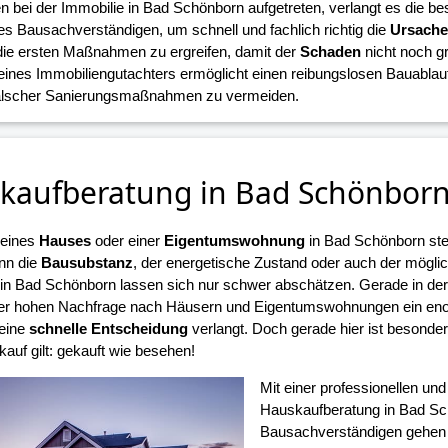
n bei der Immobilie in Bad Schönborn aufgetreten, verlangt es die 
es Bausachverständigen, um schnell und fachlich richtig die
Ursach
die ersten Maßnahmen zu ergreifen, damit der
Schaden
nicht noch g
 eines Immobiliengutachters ermöglicht einen reibungslosen Bauablauf
falscher Sanierungsmaßnahmen zu vermeiden.
kaufberatung in Bad Schönbor
 eines
Hauses
oder einer
Eigentumswohnung
in Bad Schönborn stel
nn die
Bausubstanz
, der energetische Zustand oder auch der mögli
n Bad Schönborn lassen sich nur schwer abschätzen. Gerade in der j
er hohen Nachfrage nach Häusern und Eigentumswohnungen ein eno
 eine
schnelle Entscheidung
verlangt. Doch gerade hier ist besonde
auf gilt: gekauft wie besehen!
Mit einer professionellen un
Hauskaufberatung in Bad Sc
Bausachverständigen gehen S