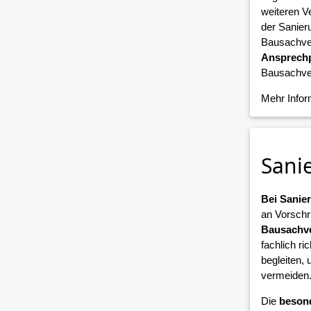
weiteren V
der Sanier
Bausachver
Ansprechp
Bausachver
Mehr Info
Sani
Bei Sani
an Vorschr
Bausachve
fachlich ri
begleiten,
vermeiden
Die
beson