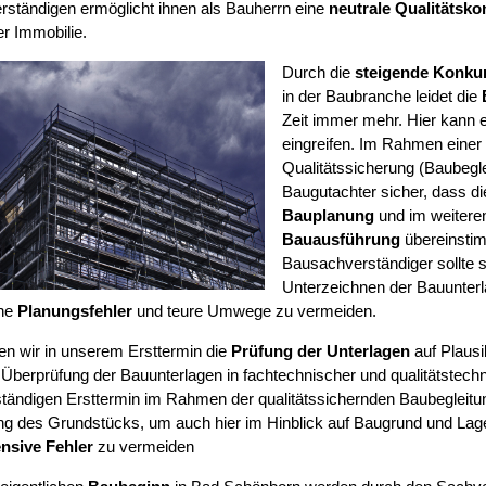
ständigen ermöglicht ihnen als Bauherrn eine
neutrale Qualitätskon
r Immobilie.
Durch die
steigende Konku
in der Baubranche leidet die
Zeit immer mehr. Hier kann e
eingreifen. Im Rahmen einer
Qualitätssicherung (Baubegleit
Baugutachter sicher, dass d
Bauplanung
und im weiteren
Bauausführung
übereinsti
Bausachverständiger sollte 
Unterzeichnen der Bauunter
he
Planungsfehler
und teure Umwege zu vermeiden.
ten wir in unserem Ersttermin die
Prüfung der Unterlagen
auf Plausib
 Überprüfung der Bauunterlagen in fachtechnischer und qualitätstechn
ständigen Ersttermin im Rahmen der qualitätssichernden Baubegleitu
ng des Grundstücks, um auch hier im Hinblick auf Baugrund und La
nsive Fehler
zu vermeiden