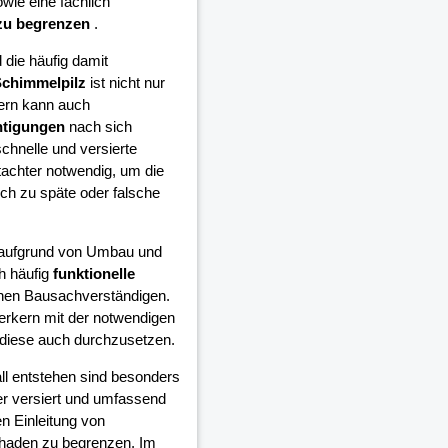
wie eine fachlich
zu begrenzen
.
die häufig damit
chimmelpilz
ist nicht nur
ern kann auch
htigungen
nach sich
schnelle und versierte
achter notwendig, um die
h zu späte oder falsche
e aufgrund von Umbau und
h häufig
funktionelle
inen Bausachverständigen.
erkern mit der notwendigen
diese auch durchzusetzen.
all entstehen sind besonders
er versiert und umfassend
n Einleitung von
chaden zu begrenzen. Im