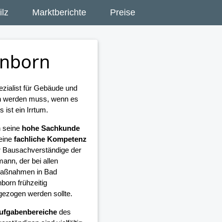
lz
Marktberichte
Preise
önborn
zialist für Gebäude und
en werden muss, wenn es
ist ein Irrtum.
 seine
hohe Sachkunde
eine
fachliche Kompetenz
er Bausachverständige der
ann, der bei allen
aßnahmen in Bad
born frühzeitig
gezogen werden sollte.
ufgabenbereiche
des