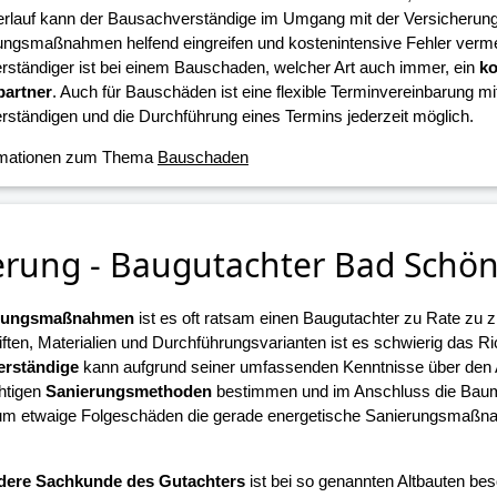
erlauf kann der Bausachverständige im Umgang mit der Versicherun
ungsmaßnahmen helfend eingreifen und kostenintensive Fehler verme
ständiger ist bei einem Bauschaden, welcher Art auch immer, ein
ko
artner
. Auch für Bauschäden ist eine flexible Terminvereinbarung m
ständigen und die Durchführung eines Termins jederzeit möglich.
rmationen zum Thema
Bauschaden
erung - Baugutachter Bad Schö
erungsmaßnahmen
ist es oft ratsam einen Baugutachter zu Rate zu z
iften, Materialien und Durchführungsvarianten ist es schwierig das R
rständige
kann aufgrund seiner umfassenden Kenntnisse über den
chtigen
Sanierungsmethoden
bestimmen und im Anschluss die Ba
 um etwaige Folgeschäden die gerade energetische Sanierungsmaßn
.
dere Sachkunde des Gutachters
ist bei so genannten Altbauten beso