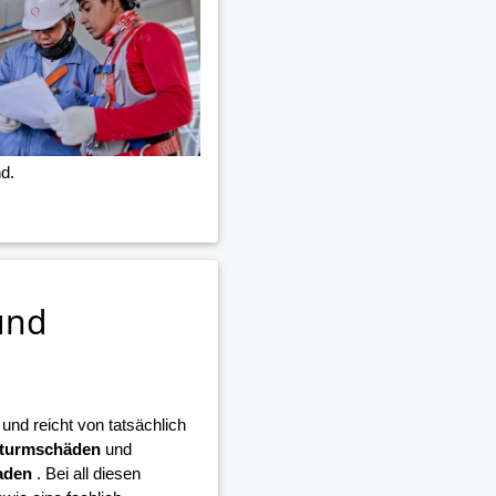
d.
und
nd reicht von tatsächlich
turmschäden
und
aden
. Bei all diesen