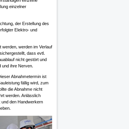
rständigen einzelne
lung einzelner
ichtung, der Erstellung des
olgter Elektro- und
 werden, werden im Verlauf
chergestellt, dass evtl.
auablauf nicht gestört und
d und ihre Nerven.
Dieser Abnahmetermin ist
auleistung fällig wird, zum
ollte die Abnahme nicht
rt werden. Anlässlich
et und den Handwerkern
geben.