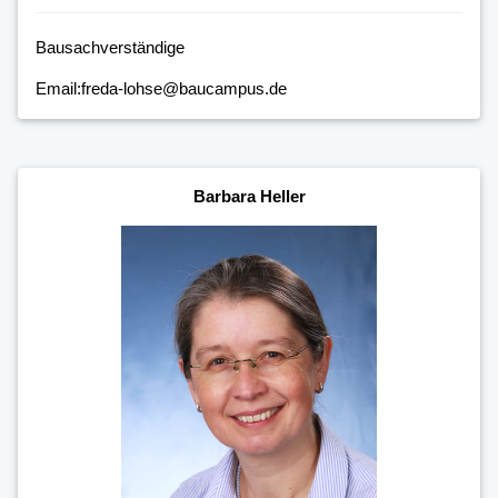
Bausachverständige
Email:freda-lohse@baucampus.de
Barbara Heller