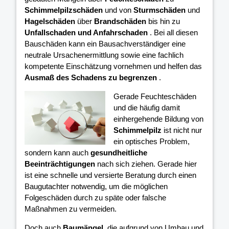
Schimmelpilzschäden
und von
Sturmschäden
und
Hagelschäden
über
Brandschäden
bis hin zu
Unfallschaden und Anfahrschaden
. Bei all diesen
Bauschäden kann ein Bausachverständiger eine
neutrale Ursachenermittlung sowie eine fachlich
kompetente Einschätzung vornehmen und helfen das
Ausmaß des Schadens zu begrenzen
.
Gerade Feuchteschäden
und die häufig damit
einhergehende Bildung von
Schimmelpilz
ist nicht nur
ein optisches Problem,
sondern kann auch
gesundheitliche
Beeinträchtigungen
nach sich ziehen. Gerade hier
ist eine schnelle und versierte Beratung durch einen
Baugutachter notwendig, um die möglichen
Folgeschäden durch zu späte oder falsche
Maßnahmen zu vermeiden.
Doch auch
Baumängel
, die aufgrund von Umbau und