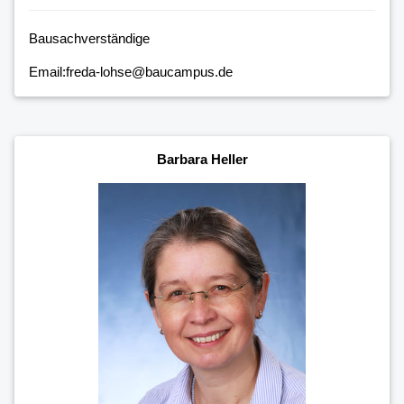
Bausachverständige
Email:freda-lohse@baucampus.de
Barbara Heller