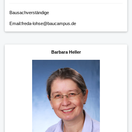
Bausachverständige
Email:freda-lohse@baucampus.de
Barbara Heller