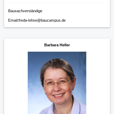
Bausachverständige
Email:freda-lohse@baucampus.de
Barbara Heller