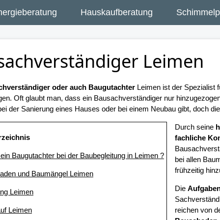
nergieberatung
Hauskaufberatung
Schimmelpi
sachverständiger Leimen
hverständiger oder auch Baugutachter
Leimen ist der Spezialist
gen. Oft glaubt man, dass ein Bausachverständiger nur hinzugezog
ei der Sanierung eines Hauses oder bei einem Neubau gibt, doch dies 
Durch seine
h
rzeichnis
fachliche K
Bausachverst
t ein Baugutachter bei der Baubegleitung in Leimen ?
bei allen Ba
frühzeitig hin
haden und Baumängel Leimen
Die
Aufgaben
ung Leimen
Sachverständig
uf Leimen
reichen von d