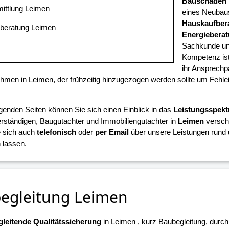
Bauschaden
mittlung Leimen
eines Neubaus
Hauskaufber
eberatung Leimen
Energiebera
Sachkunde und
Kompetenz ist
ihr Ansprechpa
en in Leimen, der frühzeitig hinzugezogen werden sollte um Fehl
.
lgenden Seiten können Sie sich einen Einblick in das
Leistungsspek
ständigen, Baugutachter und Immobiliengutachter in
Leimen
verscha
 sich auch
telefonisch
oder
per Email
über unsere Leistungen rund 
 lassen.
egleitung Leimen
leitende Qualitätssicherung
in Leimen , kurz Baubegleitung, durch