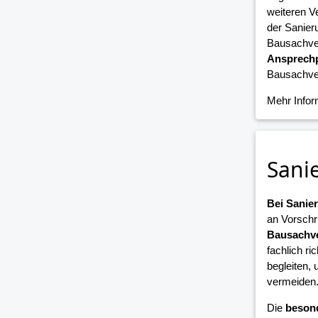
weiteren V
der Sanier
Bausachver
Ansprechp
Bausachver
Mehr Info
Sani
Bei Sani
an Vorschr
Bausachve
fachlich ri
begleiten,
vermeiden
Die
beson