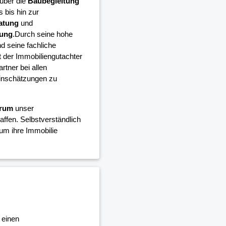
über die
Baubegleitung
 bis hin zur
atung
und
tung
.Durch seine hohe
 seine fachliche
 der Immobiliengutachter
rtner bei allen
einschätzungen zu
trum
unser
ffen. Selbstverständlich
um ihre Immobilie
 einen