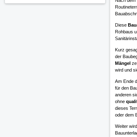
Nach dem 
Routineter
Bauabschni
Diese
Bau
Rohbaus un
Sanitärinsta
Kurz gesag
der Baubeg
Mängel
zei
wird und si
Am Ende d
für den Bau
anderen si
ohne
quali
dieses Ter
oder dem B
Weiter wird
Bauunterla