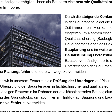
ständigen ermöglicht ihnen als Bauherrn eine
neutrale Qualitätskon
r Immobilie.
Durch die
steigende Konku
in der Baubranche leidet die
Zeit immer mehr. Hier kann e
eingreifen. Im Rahmen einer
Qualitätssicherung (Baubegleit
Baugutachter sicher, dass d
Bauplanung
und im weiteren
Bauausführung
übereinsti
Bausachverständiger sollte 
Unterzeichnen der Bauunter
he
Planungsfehler
und teure Umwege zu vermeiden.
ten wir in unserem Ersttermin die
Prüfung der Unterlagen
auf Plausib
 Überprüfung der Bauunterlagen in fachtechnischer und qualitätstechn
ständigen Ersttermin im Rahmen der qualitätssichernden Baubegleitu
ng des Grundstücks, um auch hier im Hinblick auf Baugrund und La
nsive Fehler
zu vermeiden