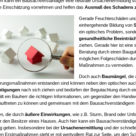
 kann ein Bausachverständiger eine neutrale Ursachenermittlung so
e Einschätzung vornehmen und helfen das
Ausmaß des Schadens 
Gerade Feuchteschäden und 
einhergehende Bildung von
S
ein optisches Problem, sond
gesundheitliche Beeinträc
ziehen. Gerade hier ist eine 
Beratung durch einen Baugut
möglichen Folgeschäden durc
Maßnahmen zu vermeiden.
Doch auch
Baumängel
, di
erungsmaßnahmen entstanden sind können neben den optischen auc
htigungen
nach sich ziehen und bedürfen der Begutachtung durch e
ält ein Bauherr die richtigen Informationen, um gegenüber den Handw
 auftreten zu können und gemeinsam mit dem Bausachverständigem 
n, die durch
äußere Einwirkungen
, wie z.B. Sturm, Brand oder Unf
für den Besitzer eines Hauses. Auch hier kann ein Bausachverständig
ung geben. Insbesondere bei der
Ursachenermittlung
und der schnelle
n Erstmaßnahmen steht er mit wertvollem Rat zur Seite, um den S