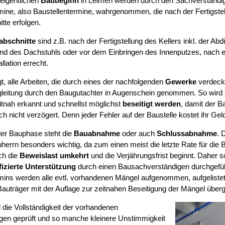
eigentlichen
Baubeginn
in Leimen werden durch den Sachverständig
mine, also Baustellentermine, wahrgenommen, die nach der Fertigstel
tte erfolgen.
abschnitte
sind z.B. nach der Fertigstellung des Kellers inkl. der Abd
d des Dachstuhls oder vor dem Einbringen des Innenputzes, nach erf
llation errecht.
t, alle Arbeiten, die durch eines der nachfolgenden
Gewerke
verdeckt
leitung durch den Baugutachter in Augenschein genommen. So wird si
tnah erkannt und schnellst möglichst
beseitigt werden
, damit der B
ch nicht verzögert. Denn jeder Fehler auf der Baustelle kostet ihr Gel
er Bauphase steht die
Bauabnahme
oder auch
Schlussabnahme
. 
herrn besonders wichtig, da zum einen meist die letzte Rate für die B
ch die
Beweislast umkehrt
und die Verjährungsfrist beginnt. Daher s
fizierte Unterstützung
durch einen Bausachverständigen durchgefüh
mins werden alle evtl. vorhandenen Mängel aufgenommen, aufgelist
auträger mit der Auflage zur zeitnahen Beseitigung der Mängel über
 die Vollständigkeit der vorhandenen
gen geprüft und so manche kleinere Unstimmigkeit