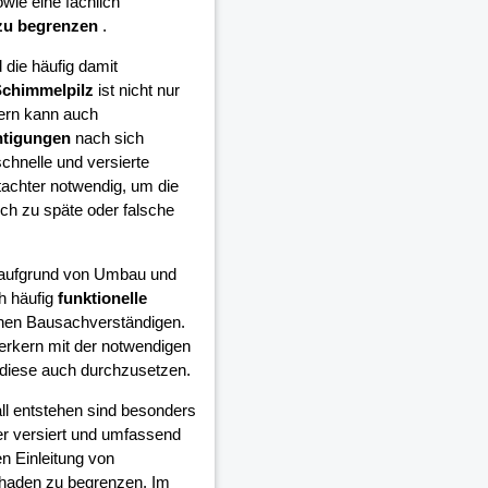
wie eine fachlich
zu begrenzen
.
die häufig damit
chimmelpilz
ist nicht nur
ern kann auch
htigungen
nach sich
schnelle und versierte
achter notwendig, um die
h zu späte oder falsche
e aufgrund von Umbau und
h häufig
funktionelle
inen Bausachverständigen.
erkern mit der notwendigen
diese auch durchzusetzen.
all entstehen sind besonders
er versiert und umfassend
n Einleitung von
chaden zu begrenzen. Im