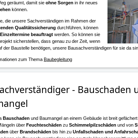
eg geräumt, damit sie
ohne Sorgen
in ihr neues
iehen
können.
ne, die unsere Sachverständigen im Rahmen der
tenden Qualitätssicherung
durchführen, können
Einzeltermine beauftragt
werden. So können sie
projekt sicherstellen, dass genau zu der Zeit, wenn
f der Baustelle benötigen, unsere Bausachverständigen für sie da sin
rmationen zum Thema
Baubegleitung
achverständiger - Bauschaden 
mangel
a
Bauschaden
und Baumangel an einem Gebäude ist breit gefächert u
Mängeln über
Feuchteschäden
zu
Schimmelpilzschäden
und von
S
äden
über
Brandschäden
bis hin zu
Unfallschaden und Anfahrsch