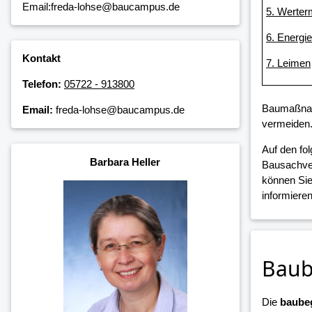
Email:freda-lohse@baucampus.de
5. Werter
6. Energi
Kontakt
7. Leimen
Telefon:
05722 - 913800
Baumaßnahm
Email:
freda-lohse@baucampus.de
vermeiden
Auf den fo
Barbara Heller
Bausachver
können Sie
informieren
Baub
Die
baubeg