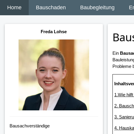
Home
Bauschaden
Baubegleitung
E
Freda Lohse
Bau
Ein
Bausac
Bauleistun
Probleme b
Inhaltsve
1.Wie hilf
2. Bausc
3. Sanier
Bausachverständige
4. Hauska