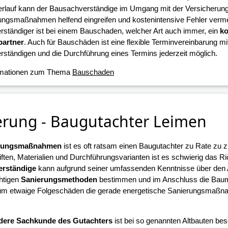
erlauf kann der Bausachverständige im Umgang mit der Versicherun
ungsmaßnahmen helfend eingreifen und kostenintensive Fehler verme
ständiger ist bei einem Bauschaden, welcher Art auch immer, ein
ko
artner
. Auch für Bauschäden ist eine flexible Terminvereinbarung m
ständigen und die Durchführung eines Termins jederzeit möglich.
rmationen zum Thema
Bauschaden
erung - Baugutachter Leimen
erungsmaßnahmen
ist es oft ratsam einen Baugutachter zu Rate zu z
iften, Materialien und Durchführungsvarianten ist es schwierig das R
rständige
kann aufgrund seiner umfassenden Kenntnisse über den
chtigen
Sanierungsmethoden
bestimmen und im Anschluss die Ba
 um etwaige Folgeschäden die gerade energetische Sanierungsmaßn
.
dere Sachkunde des Gutachters
ist bei so genannten Altbauten beso