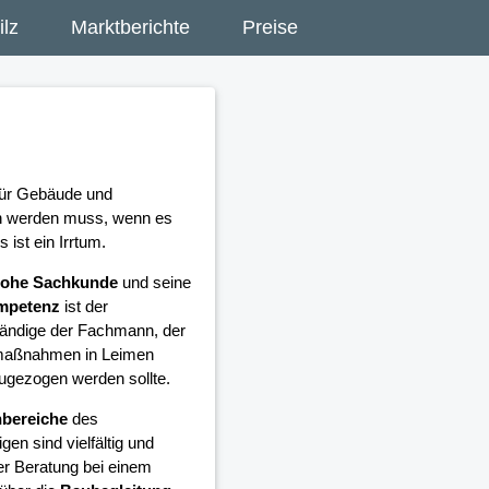
lz
Marktberichte
Preise
 für Gebäude und
en werden muss, wenn es
ist ein Irrtum.
ohe Sachkunde
und seine
ompetenz
ist der
ändige der Fachmann, der
umaßnahmen in Leimen
zugezogen werden sollte.
bereiche
des
en sind vielfältig und
er Beratung bei einem