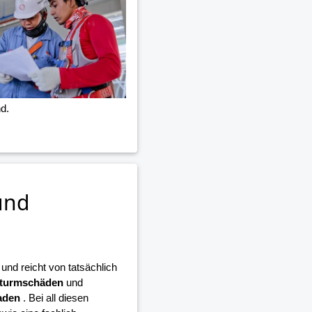
d.
und
nd reicht von tatsächlich
turmschäden
und
aden
. Bei all diesen