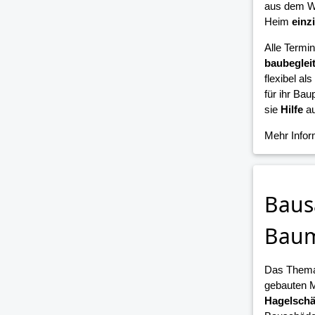
aus dem W
Heim
einz
Alle Termi
baubeglei
flexibel als
für ihr Bau
sie
Hilfe
au
Mehr Info
Baus
Bau
Das Them
gebauten 
Hagelsch