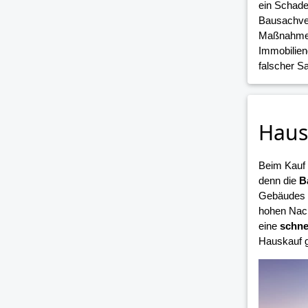
ein Schade
Bausachver
Maßnahmen 
Immobilien
falscher 
Haus
Beim Kauf
denn die
B
Gebäudes i
hohen Nach
eine
schne
Hauskauf g