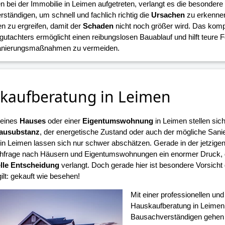
n bei der Immobilie in Leimen aufgetreten, verlangt es die besonder
ständigen, um schnell und fachlich richtig die
Ursachen
zu erkennen
zu ergreifen, damit der
Schaden
nicht noch größer wird. Das komp
gutachters ermöglicht einen reibungslosen Bauablauf und hilft teure 
Sanierungsmaßnahmen zu vermeiden.
kaufberatung in Leimen
 eines
Hauses
oder einer
Eigentumswohnung
in Leimen stellen sic
ausubstanz
, der energetische Zustand oder auch der mögliche Sani
n Leimen lassen sich nur schwer abschätzen. Gerade in der jetzigen 
frage nach Häusern und Eigentumswohnungen ein enormer Druck, d
lle Entscheidung
verlangt. Doch gerade hier ist besondere Vorsicht
ilt: gekauft wie besehen!
Mit einer professionellen un
Hauskaufberatung in Leimen
Bausachverständigen gehen S