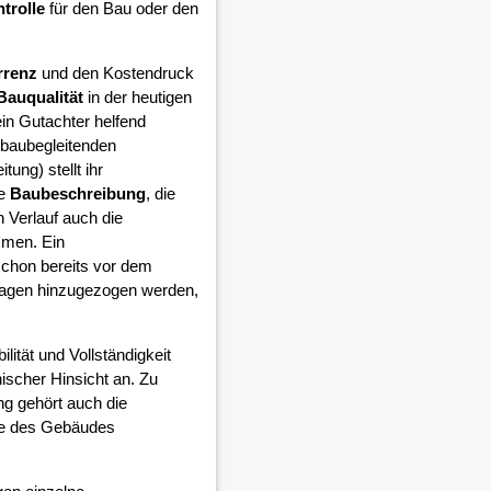
trolle
für den Bau oder den
rrenz
und den Kostendruck
Bauqualität
in der heutigen
in Gutachter helfend
 baubegleitenden
ung) stellt ihr
ie
Baubeschreibung
, die
 Verlauf auch die
mmen. Ein
schon bereits vor dem
lagen hinzugezogen werden,
ilität und Vollständigkeit
ischer Hinsicht an. Zu
ng gehört auch die
ge des Gebäudes