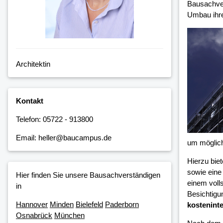
Bausachver
Umbau ihre
Architektin
Kontakt
Telefon: 05722 - 913800
Email: heller@baucampus.de
um möglic
Hierzu bie
sowie eine
Hier finden Sie unsere Bausachverständigen
einem voll
in
Besichtigu
Hannover
Minden
Bielefeld
Paderborn
kosteninte
Osnabrück
München