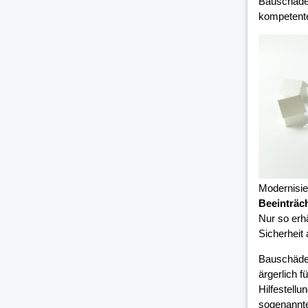
Bauschäden
kompetent
Modernisi
Beeinträc
Nur so erh
Sicherheit
Bauschäde
ärgerlich 
Hilfestell
sogenannte