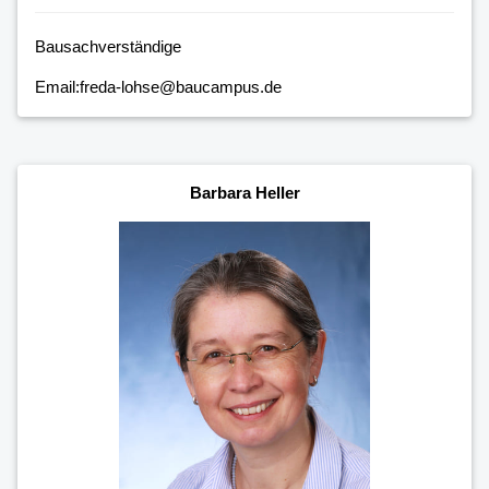
Bausachverständige
Email:freda-lohse@baucampus.de
Barbara Heller