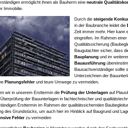
ständigen ermöglicht ihnen als Bauherrn eine
neutrale Qualitätskon
r Immobilie.
Durch die
steigende Konku
in der Baubranche leidet die
Zeit immer mehr. Hier kann e
eingreifen. Im Rahmen einer
Qualitätssicherung (Baubegleit
Baugutachter sicher, dass d
Bauplanung
und im weiteren
Bauausführung
übereinsti
Bausachverständiger sollte 
Unterzeichnen der Bauunter
he
Planungsfehler
und teure Umwege zu vermeiden.
ten wir in unserem Ersttermin die
Prüfung der Unterlagen
auf Plausib
 Überprüfung der Bauunterlagen in fachtechnischer und qualitätstechn
ständigen Ersttermin im Rahmen der qualitätssichernden Baubegleitu
ng des Grundstücks, um auch hier im Hinblick auf Baugrund und La
nsive Fehler
zu vermeiden