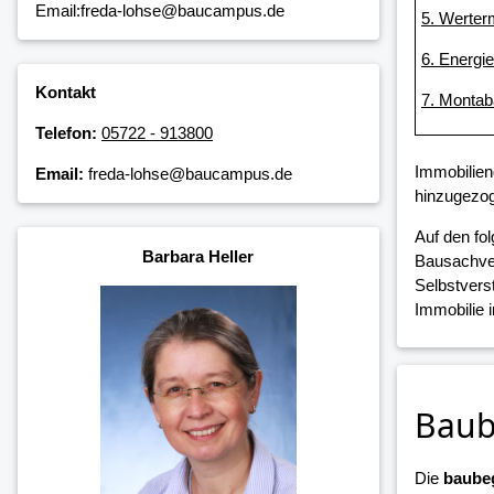
Email:freda-lohse@baucampus.de
5. Werter
6. Energi
Kontakt
7. Montab
Telefon:
05722 - 913800
Immobilien
Email:
freda-lohse@baucampus.de
hinzugezog
Auf den fo
Barbara Heller
Bausachver
Selbstvers
Immobilie 
Baub
Die
baubeg