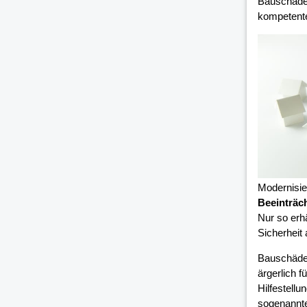
Bauschäden
kompetent
Modernisi
Beeinträc
Nur so erh
Sicherheit
Bauschäde
ärgerlich 
Hilfestell
sogenannte