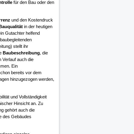
trolle
für den Bau oder den
rrenz
und den Kostendruck
Bauqualität
in der heutigen
in Gutachter helfend
 baubegleitenden
ung) stellt ihr
ie
Baubeschreibung
, die
 Verlauf auch die
mmen. Ein
schon bereits vor dem
lagen hinzugezogen werden,
ilität und Vollständigkeit
ischer Hinsicht an. Zu
ng gehört auch die
ge des Gebäudes