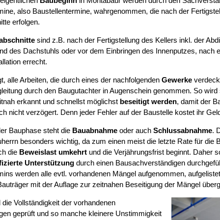
eigentlichen
Baubeginn
in Montabaur werden durch den Sachverstän
mine, also Baustellentermine, wahrgenommen, die nach der Fertigstel
tte erfolgen.
abschnitte
sind z.B. nach der Fertigstellung des Kellers inkl. der Abd
d des Dachstuhls oder vor dem Einbringen des Innenputzes, nach erf
llation errecht.
t, alle Arbeiten, die durch eines der nachfolgenden
Gewerke
verdeckt
leitung durch den Baugutachter in Augenschein genommen. So wird si
tnah erkannt und schnellst möglichst
beseitigt werden
, damit der B
ch nicht verzögert. Denn jeder Fehler auf der Baustelle kostet ihr Gel
er Bauphase steht die
Bauabnahme
oder auch
Schlussabnahme
. 
herrn besonders wichtig, da zum einen meist die letzte Rate für die B
ch die
Beweislast umkehrt
und die Verjährungsfrist beginnt. Daher s
fizierte Unterstützung
durch einen Bausachverständigen durchgefüh
mins werden alle evtl. vorhandenen Mängel aufgenommen, aufgelist
auträger mit der Auflage zur zeitnahen Beseitigung der Mängel über
 die Vollständigkeit der vorhandenen
gen geprüft und so manche kleinere Unstimmigkeit