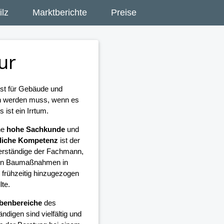
lz
Marktberichte
Preise
ur
ist für Gebäude und
en werden muss, wenn es
ist ein Irrtum.
ne
hohe Sachkunde
und
liche Kompetenz
ist der
rständige der Fachmann,
llen Baumaßnahmen in
frühzeitig hinzugezogen
lte.
benbereiche
des
ndigen sind vielfältig und