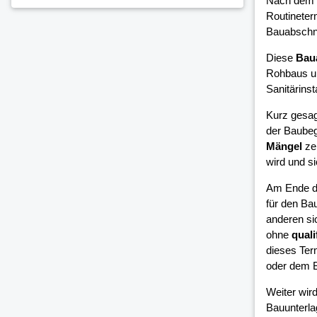
Nach dem 
Routineter
Bauabschni
Diese
Bau
Rohbaus un
Sanitärinsta
Kurz gesag
der Baubeg
Mängel
zei
wird und si
Am Ende d
für den Bau
anderen si
ohne
quali
dieses Ter
oder dem B
Weiter wird
Bauunterla