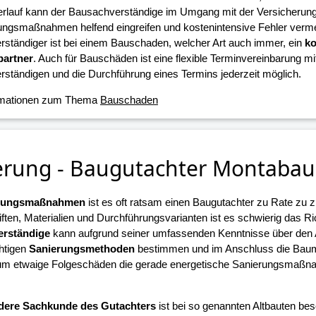
erlauf kann der Bausachverständige im Umgang mit der Versicherun
ungsmaßnahmen helfend eingreifen und kostenintensive Fehler verme
ständiger ist bei einem Bauschaden, welcher Art auch immer, ein
ko
artner
. Auch für Bauschäden ist eine flexible Terminvereinbarung m
ständigen und die Durchführung eines Termins jederzeit möglich.
rmationen zum Thema
Bauschaden
erung - Baugutachter Montabau
erungsmaßnahmen
ist es oft ratsam einen Baugutachter zu Rate zu z
iften, Materialien und Durchführungsvarianten ist es schwierig das R
rständige
kann aufgrund seiner umfassenden Kenntnisse über den
chtigen
Sanierungsmethoden
bestimmen und im Anschluss die Ba
 um etwaige Folgeschäden die gerade energetische Sanierungsmaßn
.
dere Sachkunde des Gutachters
ist bei so genannten Altbauten beso