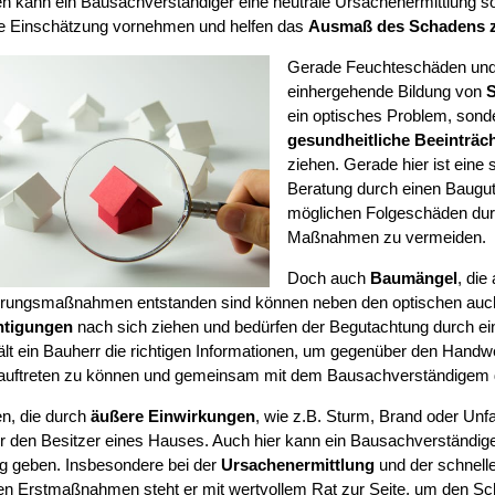
 kann ein Bausachverständiger eine neutrale Ursachenermittlung so
e Einschätzung vornehmen und helfen das
Ausmaß des Schadens 
Gerade Feuchteschäden und 
einhergehende Bildung von
S
ein optisches Problem, sond
gesundheitliche Beeinträc
ziehen. Gerade hier ist eine 
Beratung durch einen Baugut
möglichen Folgeschäden durc
Maßnahmen zu vermeiden.
Doch auch
Baumängel
, di
erungsmaßnahmen entstanden sind können neben den optischen auc
htigungen
nach sich ziehen und bedürfen der Begutachtung durch e
ält ein Bauherr die richtigen Informationen, um gegenüber den Handw
 auftreten zu können und gemeinsam mit dem Bausachverständigem 
n, die durch
äußere Einwirkungen
, wie z.B. Sturm, Brand oder Unf
für den Besitzer eines Hauses. Auch hier kann ein Bausachverständig
ung geben. Insbesondere bei der
Ursachenermittlung
und der schnelle
n Erstmaßnahmen steht er mit wertvollem Rat zur Seite, um den S