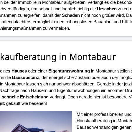
n bei der Immobilie in Montabaur aufgetreten, verlangt es die beson
hverständigen, um schnell und fachlich richtig die
Ursachen
zu erke
nahmen zu ergreifen, damit der
Schaden
nicht noch größer wird. D
biliengutachters ermöglicht einen reibungslosen Bauablauf und hilft 
Sanierungsmaßnahmen zu vermeiden.
kaufberatung in Montabaur
 eines
Hauses
oder einer
Eigentumswohnung
in Montabaur stellen 
nn die
Bausubstanz
, der energetische Zustand oder auch der mögli
n Montabaur lassen sich nur schwer abschätzen. Gerade in der jetzig
Nachfrage nach Häusern und Eigentumswohnungen ein enormer Druck
e
schnelle Entscheidung
verlangt. Doch gerade hier ist besondere V
ilt: gekauft wie besehen!
Mit einer professionellen un
Hauskaufberatung in Montab
Bausachverständigen gehen S