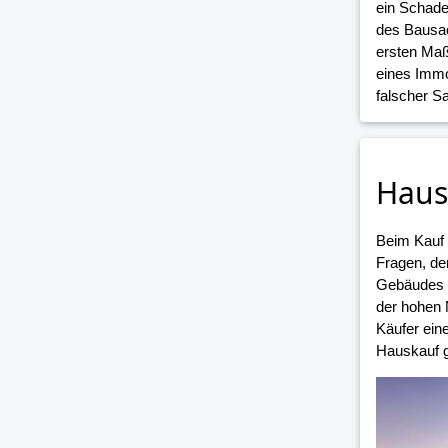
ein Schade
des Bausac
ersten Maß
eines Immo
falscher 
Haus
Beim Kauf
Fragen, de
Gebäudes i
der hohen 
Käufer ein
Hauskauf g