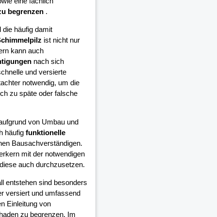
wie eine fachlich
zu begrenzen
.
die häufig damit
chimmelpilz
ist nicht nur
ern kann auch
htigungen
nach sich
schnelle und versierte
achter notwendig, um die
h zu späte oder falsche
e aufgrund von Umbau und
h häufig
funktionelle
inen Bausachverständigen.
erkern mit der notwendigen
diese auch durchzusetzen.
all entstehen sind besonders
er versiert und umfassend
n Einleitung von
chaden zu begrenzen. Im