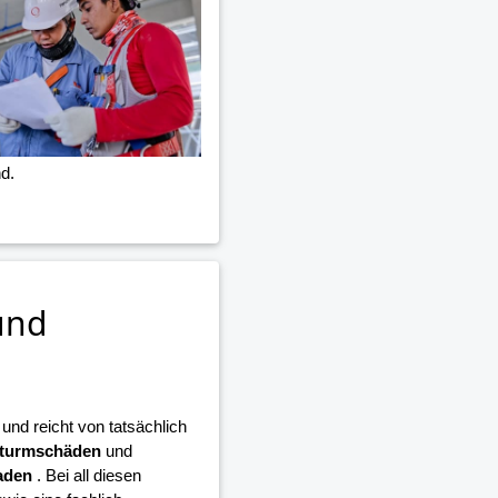
d.
und
nd reicht von tatsächlich
turmschäden
und
aden
. Bei all diesen