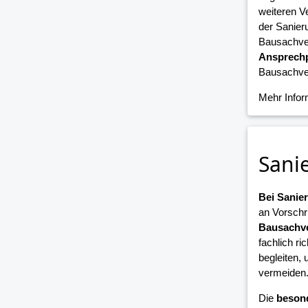
weiteren V
der Sanier
Bausachver
Ansprechp
Bausachver
Mehr Info
Sani
Bei Sani
an Vorschr
Bausachve
fachlich ri
begleiten,
vermeiden
Die
beson