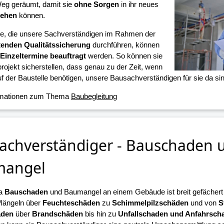
eg geräumt, damit sie
ohne Sorgen
in ihr neues
iehen
können.
ne, die unsere Sachverständigen im Rahmen der
tenden Qualitätssicherung
durchführen, können
Einzeltermine beauftragt
werden. So können sie
projekt sicherstellen, dass genau zu der Zeit, wenn
f der Baustelle benötigen, unsere Bausachverständigen für sie da sin
rmationen zum Thema
Baubegleitung
achverständiger - Bauschaden 
mangel
a
Bauschaden
und Baumangel an einem Gebäude ist breit gefächert u
Mängeln über
Feuchteschäden
zu
Schimmelpilzschäden
und von
S
äden
über
Brandschäden
bis hin zu
Unfallschaden und Anfahrsch