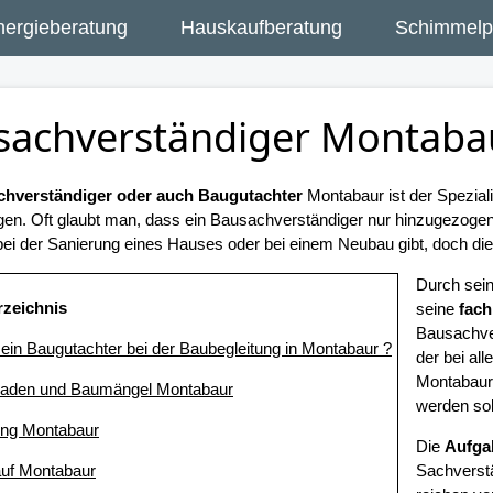
nergieberatung
Hauskaufberatung
Schimmelpi
sachverständiger Montaba
hverständiger oder auch Baugutachter
Montabaur ist der Spezial
gen. Oft glaubt man, dass ein Bausachverständiger nur hinzugezog
ei der Sanierung eines Hauses oder bei einem Neubau gibt, doch dies 
Durch sei
rzeichnis
seine
fach
Bausachve
t ein Baugutachter bei der Baubegleitung in Montabaur ?
der bei a
Montabaur 
haden und Baumängel Montabaur
werden sol
ung Montabaur
Die
Aufga
uf Montabaur
Sachverstä