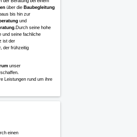
n der Beratung bei einem
en
über die
Baubegleitung
aus bis hin zur
beratung
und
eratung
.Durch seine hohe
und seine fachliche
ist der
der frühzeitig
trum
unser
schaffen.
e Leistungen rund um ihre
rch einen