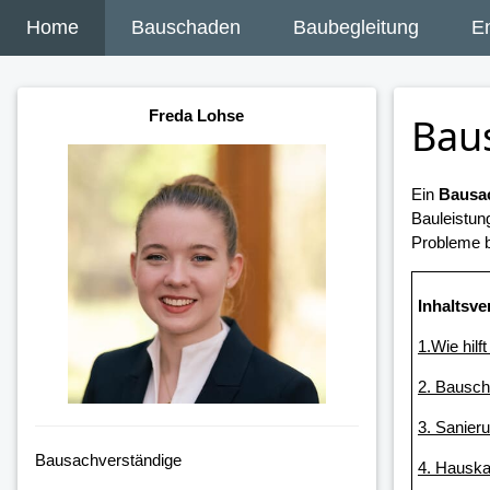
Home
Bauschaden
Baubegleitung
E
Freda Lohse
Bau
Ein
Bausac
Bauleistun
Probleme b
Inhaltsve
1.Wie hilf
2. Bausc
3. Sanier
Bausachverständige
4. Hauska