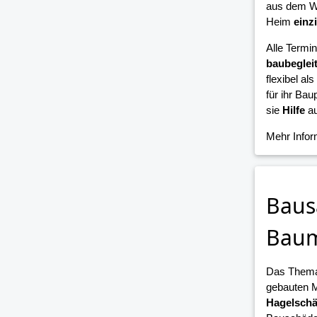
aus dem W
Heim
einz
Alle Termi
baubeglei
flexibel als
für ihr Bau
sie
Hilfe
au
Mehr Info
Baus
Bau
Das Them
gebauten 
Hagelsch