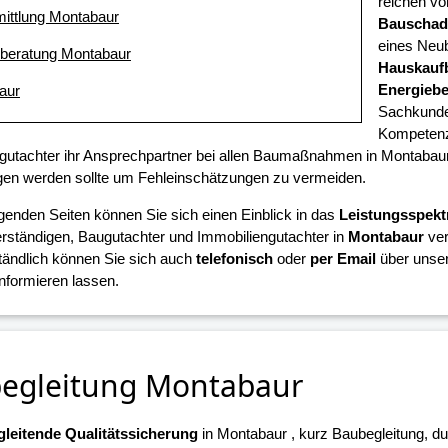
reichen vo
mittlung Montabaur
Bauschad
eines Neub
eberatung Montabaur
Hauskauf
Energieb
aur
Sachkunde 
Kompetenz 
gutachter ihr Ansprechpartner bei allen Baumaßnahmen in Montabaur, 
en werden sollte um Fehleinschätzungen zu vermeiden.
lgenden Seiten können Sie sich einen Einblick in das
Leistungsspek
ständigen, Baugutachter und Immobiliengutachter in
Montabaur
ver
tändlich können Sie sich auch
telefonisch
oder
per Email
über unser
informieren lassen.
egleitung Montabaur
leitende Qualitätssicherung
in Montabaur , kurz Baubegleitung, du