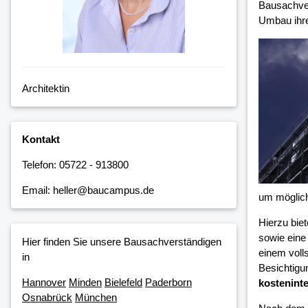
Bausachver
Umbau ihre
Architektin
Kontakt
Telefon: 05722 - 913800
Email: heller@baucampus.de
um möglic
Hierzu bie
sowie eine
Hier finden Sie unsere Bausachverständigen
einem voll
in
Besichtigu
Hannover
Minden
Bielefeld
Paderborn
kosteninte
Osnabrück
München