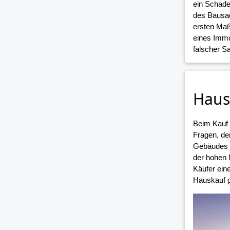
ein Schade
des Bausac
ersten Maß
eines Immo
falscher 
Haus
Beim Kauf
Fragen, de
Gebäudes i
der hohen 
Käufer ein
Hauskauf g