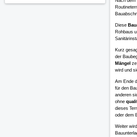
Nach dem 
Routineter
Bauabschni
Diese
Bau
Rohbaus un
Sanitärinsta
Kurz gesag
der Baubeg
Mängel
zei
wird und si
Am Ende d
für den Bau
anderen si
ohne
quali
dieses Ter
oder dem B
Weiter wird
Bauunterla