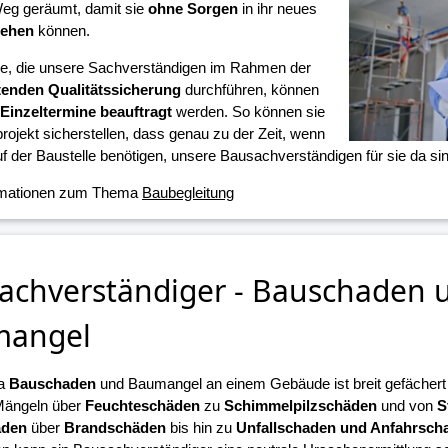
eg geräumt, damit sie
ohne Sorgen
in ihr neues
iehen
können.
ne, die unsere Sachverständigen im Rahmen der
tenden Qualitätssicherung
durchführen, können
Einzeltermine beauftragt
werden. So können sie
projekt sicherstellen, dass genau zu der Zeit, wenn
f der Baustelle benötigen, unsere Bausachverständigen für sie da sin
rmationen zum Thema
Baubegleitung
achverständiger - Bauschaden 
mangel
a
Bauschaden
und Baumangel an einem Gebäude ist breit gefächert u
Mängeln über
Feuchteschäden
zu
Schimmelpilzschäden
und von
S
äden
über
Brandschäden
bis hin zu
Unfallschaden und Anfahrsch