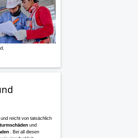
d.
und
nd reicht von tatsächlich
turmschäden
und
aden
. Bei all diesen