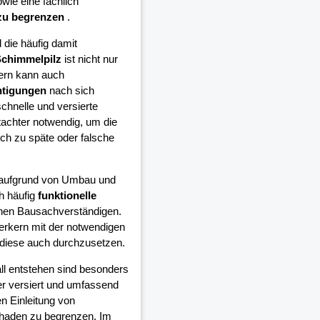
wie eine fachlich
zu begrenzen
.
die häufig damit
chimmelpilz
ist nicht nur
ern kann auch
htigungen
nach sich
schnelle und versierte
achter notwendig, um die
h zu späte oder falsche
e aufgrund von Umbau und
h häufig
funktionelle
inen Bausachverständigen.
erkern mit der notwendigen
diese auch durchzusetzen.
all entstehen sind besonders
er versiert und umfassend
n Einleitung von
chaden zu begrenzen. Im