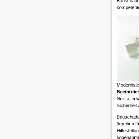
Bauschäden
kompetent
Modernisi
Beeinträc
Nur so erh
Sicherheit
Bauschäde
ärgerlich 
Hilfestell
sogenannte