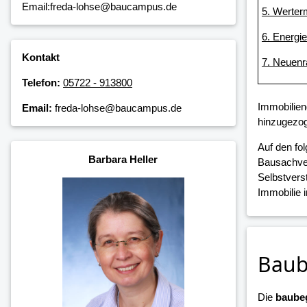
Email:freda-lohse@baucampus.de
5. Werter
6. Energi
Kontakt
7. Neuenr
Telefon:
05722 - 913800
Immobilien
Email:
freda-lohse@baucampus.de
hinzugezog
Auf den fo
Barbara Heller
Bausachver
Selbstvers
Immobilie 
Baub
Die
baubeg