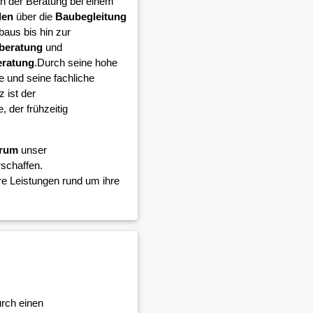
n der Beratung bei einem
den
über die
Baubegleitung
aus bis hin zur
beratung
und
eratung
.Durch seine hohe
 und seine fachliche
 ist der
 der frühzeitig
trum
unser
schaffen.
e Leistungen rund um ihre
urch einen