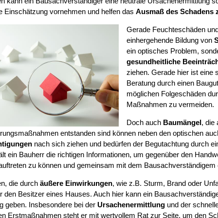
 kann ein Bausachverständiger eine neutrale Ursachenermittlung so
e Einschätzung vornehmen und helfen das
Ausmaß des Schadens 
Gerade Feuchteschäden und 
einhergehende Bildung von
S
ein optisches Problem, sond
gesundheitliche Beeinträc
ziehen. Gerade hier ist eine 
Beratung durch einen Baugut
möglichen Folgeschäden durc
Maßnahmen zu vermeiden.
Doch auch
Baumängel
, di
erungsmaßnahmen entstanden sind können neben den optischen auc
htigungen
nach sich ziehen und bedürfen der Begutachtung durch e
ält ein Bauherr die richtigen Informationen, um gegenüber den Handw
 auftreten zu können und gemeinsam mit dem Bausachverständigem 
n, die durch
äußere Einwirkungen
, wie z.B. Sturm, Brand oder Unf
für den Besitzer eines Hauses. Auch hier kann ein Bausachverständig
ung geben. Insbesondere bei der
Ursachenermittlung
und der schnelle
n Erstmaßnahmen steht er mit wertvollem Rat zur Seite, um den S