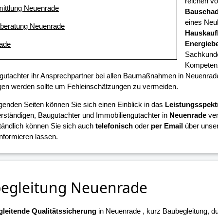
reichen vo
mittlung Neuenrade
Bauscha
eines Neub
eberatung Neuenrade
Hauskauf
Energieb
ade
Sachkunde
Kompetenz
gutachter ihr Ansprechpartner bei allen Baumaßnahmen in Neuenrade,
en werden sollte um Fehleinschätzungen zu vermeiden.
lgenden Seiten können Sie sich einen Einblick in das
Leistungsspek
ständigen, Baugutachter und Immobiliengutachter in
Neuenrade
ver
tändlich können Sie sich auch
telefonisch
oder
per Email
über unser
informieren lassen.
egleitung Neuenrade
leitende Qualitätssicherung
in Neuenrade , kurz Baubegleitung, d