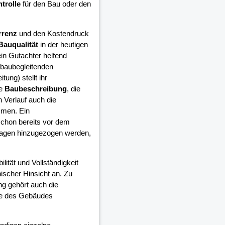
trolle
für den Bau oder den
rrenz
und den Kostendruck
Bauqualität
in der heutigen
in Gutachter helfend
 baubegleitenden
ung) stellt ihr
ie
Baubeschreibung
, die
 Verlauf auch die
mmen. Ein
schon bereits vor dem
lagen hinzugezogen werden,
ilität und Vollständigkeit
ischer Hinsicht an. Zu
ng gehört auch die
ge des Gebäudes