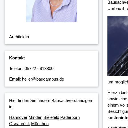
Bausachver
Umbau ihre
Architektin
Kontakt
Telefon: 05722 - 913800
Email: heller@baucampus.de
um möglic
Hierzu bie
sowie eine
Hier finden Sie unsere Bausachverständigen
einem voll
in
Besichtigu
Hannover
Minden
Bielefeld
Paderborn
kosteninte
Osnabrück
München