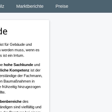
lz
Marktberichte
Preise
de
ist für Gebäude und
en werden muss, wenn es
ist ein Irrtum.
ne
hohe Sachkunde
und
hliche Kompetenz
ist der
rständige der Fachmann,
llen Baumaßnahmen in
 frühzeitig hinzugezogen
lte.
benbereiche
des
ndigen sind vielfältig und