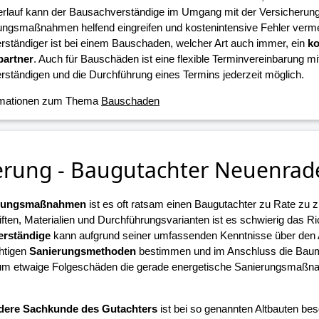
erlauf kann der Bausachverständige im Umgang mit der Versicherun
ungsmaßnahmen helfend eingreifen und kostenintensive Fehler verme
ständiger ist bei einem Bauschaden, welcher Art auch immer, ein
ko
artner
. Auch für Bauschäden ist eine flexible Terminvereinbarung m
ständigen und die Durchführung eines Termins jederzeit möglich.
rmationen zum Thema
Bauschaden
erung - Baugutachter Neuenrad
erungsmaßnahmen
ist es oft ratsam einen Baugutachter zu Rate zu z
iften, Materialien und Durchführungsvarianten ist es schwierig das R
rständige
kann aufgrund seiner umfassenden Kenntnisse über den
chtigen
Sanierungsmethoden
bestimmen und im Anschluss die Ba
 um etwaige Folgeschäden die gerade energetische Sanierungsmaßn
.
dere Sachkunde des Gutachters
ist bei so genannten Altbauten beso