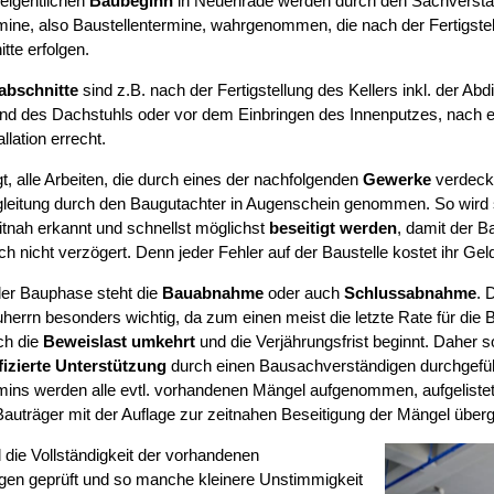
eigentlichen
Baubeginn
in Neuenrade werden durch den Sachverstä
mine, also Baustellentermine, wahrgenommen, die nach der Fertigstel
tte erfolgen.
abschnitte
sind z.B. nach der Fertigstellung des Kellers inkl. der Abd
d des Dachstuhls oder vor dem Einbringen des Innenputzes, nach erf
llation errecht.
t, alle Arbeiten, die durch eines der nachfolgenden
Gewerke
verdeckt
leitung durch den Baugutachter in Augenschein genommen. So wird si
tnah erkannt und schnellst möglichst
beseitigt werden
, damit der B
ch nicht verzögert. Denn jeder Fehler auf der Baustelle kostet ihr Gel
er Bauphase steht die
Bauabnahme
oder auch
Schlussabnahme
. 
herrn besonders wichtig, da zum einen meist die letzte Rate für die B
ch die
Beweislast umkehrt
und die Verjährungsfrist beginnt. Daher s
fizierte Unterstützung
durch einen Bausachverständigen durchgefüh
mins werden alle evtl. vorhandenen Mängel aufgenommen, aufgelist
auträger mit der Auflage zur zeitnahen Beseitigung der Mängel über
 die Vollständigkeit der vorhandenen
gen geprüft und so manche kleinere Unstimmigkeit