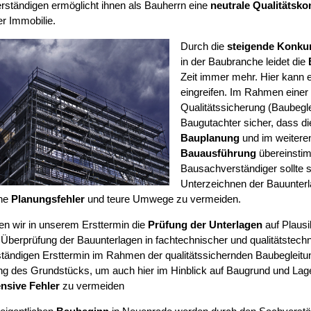
ständigen ermöglicht ihnen als Bauherrn eine
neutrale Qualitätskon
r Immobilie.
Durch die
steigende Konku
in der Baubranche leidet die
Zeit immer mehr. Hier kann e
eingreifen. Im Rahmen einer
Qualitätssicherung (Baubegleit
Baugutachter sicher, dass d
Bauplanung
und im weiteren
Bauausführung
übereinsti
Bausachverständiger sollte 
Unterzeichnen der Bauunter
he
Planungsfehler
und teure Umwege zu vermeiden.
ten wir in unserem Ersttermin die
Prüfung der Unterlagen
auf Plausib
 Überprüfung der Bauunterlagen in fachtechnischer und qualitätstechn
ständigen Ersttermin im Rahmen der qualitätssichernden Baubegleitu
ng des Grundstücks, um auch hier im Hinblick auf Baugrund und La
nsive Fehler
zu vermeiden