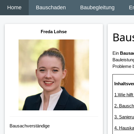
Home
Bauschaden
Baubegleitung
E
Freda Lohse
Bau
Ein
Bausac
Bauleistun
Probleme b
Inhaltsve
1.Wie hilf
2. Bausc
3. Sanier
Bausachverständige
4. Hausk