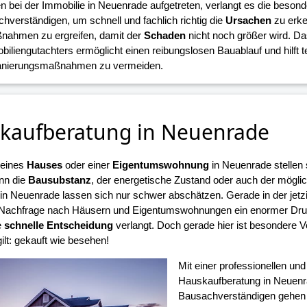
n bei der Immobilie in Neuenrade aufgetreten, verlangt es die beson
hverständigen, um schnell und fachlich richtig die
Ursachen
zu erke
nahmen zu ergreifen, damit der
Schaden
nicht noch größer wird. D
biliengutachters ermöglicht einen reibungslosen Bauablauf und hilft 
Sanierungsmaßnahmen zu vermeiden.
kaufberatung in Neuenrade
 eines
Hauses
oder einer
Eigentumswohnung
in Neuenrade stellen 
nn die
Bausubstanz
, der energetische Zustand oder auch der mögli
n Neuenrade lassen sich nur schwer abschätzen. Gerade in der jetzi
Nachfrage nach Häusern und Eigentumswohnungen ein enormer Druck
e
schnelle Entscheidung
verlangt. Doch gerade hier ist besondere V
ilt: gekauft wie besehen!
Mit einer professionellen un
Hauskaufberatung in Neuenr
Bausachverständigen gehen S