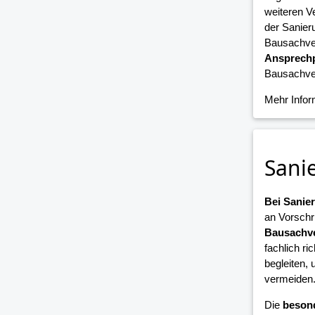
weiteren V
der Sanier
Bausachver
Ansprechp
Bausachver
Mehr Info
Sani
Bei Sani
an Vorschr
Bausachve
fachlich ri
begleiten,
vermeiden
Die
beson