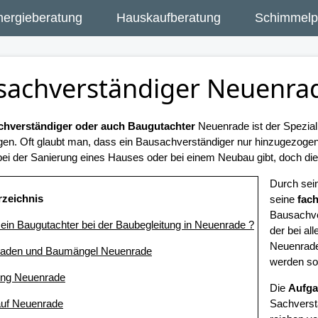
nergieberatung
Hauskaufberatung
Schimmelpi
sachverständiger Neuenra
hverständiger oder auch Baugutachter
Neuenrade ist der Spezial
gen. Oft glaubt man, dass ein Bausachverständiger nur hinzugezog
ei der Sanierung eines Hauses oder bei einem Neubau gibt, doch dies 
Durch sei
rzeichnis
seine
fac
Bausachve
t ein Baugutachter bei der Baubegleitung in Neuenrade ?
der bei a
Neuenrade
haden und Baumängel Neuenrade
werden sol
ung Neuenrade
Die
Aufga
auf Neuenrade
Sachverstä