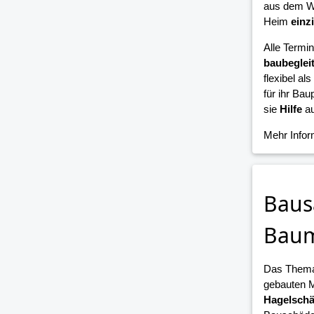
aus dem W
Heim
einz
Alle Termi
baubeglei
flexibel als
für ihr Bau
sie
Hilfe
au
Mehr Info
Baus
Bau
Das Them
gebauten 
Hagelsch