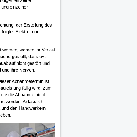
ndigen einzelne
lung einzelner
ichtung, der Erstellung des
olgter Elektro- und
 werden, werden im Verlauf
chergestellt, dass evtl.
auablauf nicht gestört und
d und ihre Nerven.
Dieser Abnahmetermin ist
auleistung fällig wird, zum
ollte die Abnahme nicht
rt werden. Anlässlich
et und den Handwerkern
geben.