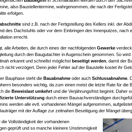
eigentlichen
Baubeginn
in Schmalkalden werden durch den Sachver
mine, also Baustellentermine, wahrgenommen, die nach der Fertigstel
tte erfolgen.
abschnitte
sind z.B. nach der Fertigstellung des Kellers inkl. der Abd
d des Dachstuhls oder vor dem Einbringen des Innenputzes, nach erf
llation errecht.
t, alle Arbeiten, die durch eines der nachfolgenden
Gewerke
verdeckt
leitung durch den Baugutachter in Augenschein genommen. So wird si
tnah erkannt und schnellst möglichst
beseitigt werden
, damit der B
ch nicht verzögert. Denn jeder Fehler auf der Baustelle kostet ihr Gel
er Bauphase steht die
Bauabnahme
oder auch
Schlussabnahme
. 
herrn besonders wichtig, da zum einen meist die letzte Rate für die B
ch die
Beweislast umkehrt
und die Verjährungsfrist beginnt. Daher s
fizierte Unterstützung
durch einen Bausachverständigen durchgefüh
mins werden alle evtl. vorhandenen Mängel aufgenommen, aufgelist
auträger mit der Auflage zur zeitnahen Beseitigung der Mängel über
 die Vollständigkeit der vorhandenen
gen geprüft und so manche kleinere Unstimmigkeit