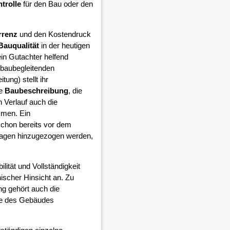
trolle
für den Bau oder den
rrenz
und den Kostendruck
Bauqualität
in der heutigen
in Gutachter helfend
 baubegleitenden
ung) stellt ihr
ie
Baubeschreibung
, die
 Verlauf auch die
mmen. Ein
schon bereits vor dem
lagen hinzugezogen werden,
ilität und Vollständigkeit
ischer Hinsicht an. Zu
ng gehört auch die
ge des Gebäudes