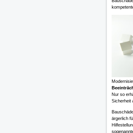
Bauschäden
kompetent
Modernisi
Beeinträc
Nur so erh
Sicherheit
Bauschäde
ärgerlich 
Hilfestell
sogenannte