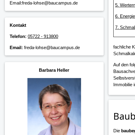
Email:freda-lohse@baucampus.de
5. Werter
6. Energi
Kontakt
7. Schmal
Telefon:
05722 - 913800
fachliche 
Email:
freda-lohse@baucampus.de
Schmalkald
Auf den fo
Barbara Heller
Bausachver
Selbstvers
Immobilie 
Baub
Die
baubeg