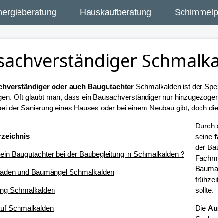
nergieberatung
Hauskaufberatung
Schimmelpi
sachverständiger Schmalk
hverständiger oder auch Baugutachter
Schmalkalden ist der Spez
gen. Oft glaubt man, dass ein Bausachverständiger nur hinzugezog
ei der Sanierung eines Hauses oder bei einem Neubau gibt, doch dies 
Durch 
rzeichnis
seine
f
der Ba
t ein Baugutachter bei der Baubegleitung in Schmalkalden ?
Fachma
Bauma
haden und Baumängel Schmalkalden
frühze
ung Schmalkalden
sollte.
uf Schmalkalden
Die
Au