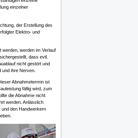
ständigen einzelne
lung einzelner
ichtung, der Erstellung des
olgter Elektro- und
 werden, werden im Verlauf
chergestellt, dass evtl.
auablauf nicht gestört und
d und ihre Nerven.
Dieser Abnahmetermin ist
auleistung fällig wird, zum
ollte die Abnahme nicht
rt werden. Anlässlich
et und den Handwerkern
geben.