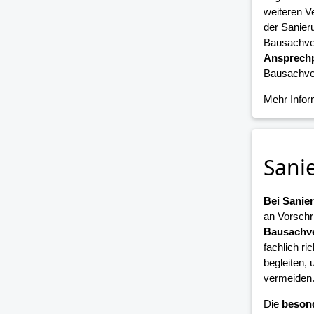
weiteren V
der Sanier
Bausachver
Ansprechp
Bausachver
Mehr Info
Sani
Bei Sani
an Vorschr
Bausachve
fachlich ri
begleiten,
vermeiden
Die
beson