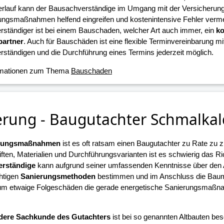
erlauf kann der Bausachverständige im Umgang mit der Versicherun
ungsmaßnahmen helfend eingreifen und kostenintensive Fehler verme
ständiger ist bei einem Bauschaden, welcher Art auch immer, ein
ko
artner
. Auch für Bauschäden ist eine flexible Terminvereinbarung m
ständigen und die Durchführung eines Termins jederzeit möglich.
rmationen zum Thema
Bauschaden
erung - Baugutachter Schmalka
erungsmaßnahmen
ist es oft ratsam einen Baugutachter zu Rate zu z
iften, Materialien und Durchführungsvarianten ist es schwierig das R
rständige
kann aufgrund seiner umfassenden Kenntnisse über den
chtigen
Sanierungsmethoden
bestimmen und im Anschluss die Ba
 um etwaige Folgeschäden die gerade energetische Sanierungsmaßn
.
dere Sachkunde des Gutachters
ist bei so genannten Altbauten beso