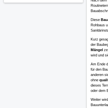
Nach dem 
Routineter
Bauabschni
Diese
Bau
Rohbaus un
Sanitärinsta
Kurz gesag
der Baubeg
Mängel
zei
wird und si
Am Ende d
für den Bau
anderen si
ohne
quali
dieses Ter
oder dem B
Weiter wird
Bauunterla