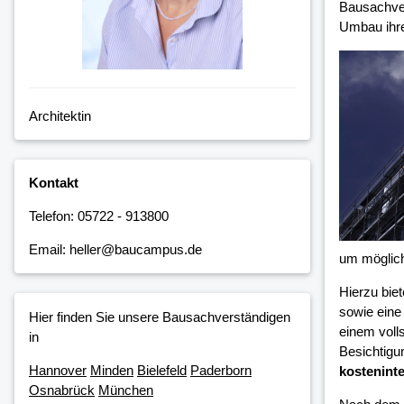
Bausachver
Umbau ihre
Architektin
Kontakt
Telefon: 05722 - 913800
Email: heller@baucampus.de
um möglic
Hierzu bie
sowie eine
Hier finden Sie unsere Bausachverständigen
einem voll
in
Besichtigu
Hannover
Minden
Bielefeld
Paderborn
kosteninte
Osnabrück
München