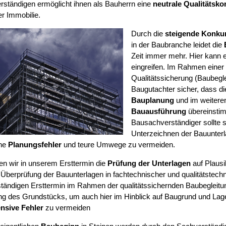
ständigen ermöglicht ihnen als Bauherrn eine
neutrale Qualitätskon
r Immobilie.
Durch die
steigende Konku
in der Baubranche leidet die
Zeit immer mehr. Hier kann e
eingreifen. Im Rahmen einer
Qualitätssicherung (Baubegleit
Baugutachter sicher, dass d
Bauplanung
und im weiteren
Bauausführung
übereinsti
Bausachverständiger sollte 
Unterzeichnen der Bauunter
he
Planungsfehler
und teure Umwege zu vermeiden.
ten wir in unserem Ersttermin die
Prüfung der Unterlagen
auf Plausib
 Überprüfung der Bauunterlagen in fachtechnischer und qualitätstechn
ständigen Ersttermin im Rahmen der qualitätssichernden Baubegleitu
ng des Grundstücks, um auch hier im Hinblick auf Baugrund und La
nsive Fehler
zu vermeiden