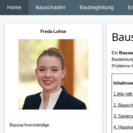
Home
Bauschaden
Baubegleitung
E
Freda Lohse
Bau
Ein
Bausac
Bauleistun
Probleme b
Inhaltsve
1.Wie hilf
2. Bausc
3. Sanier
Bausachverständige
4. Hauska