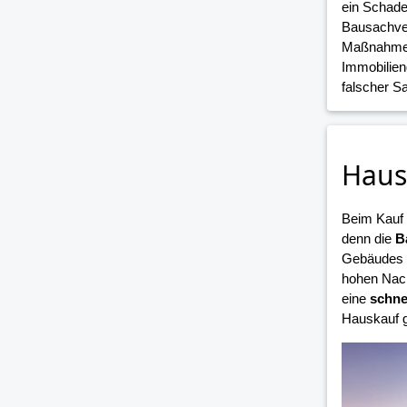
ein Schade
Bausachver
Maßnahmen 
Immobilien
falscher 
Haus
Beim Kauf
denn die
B
Gebäudes i
hohen Nach
eine
schne
Hauskauf g