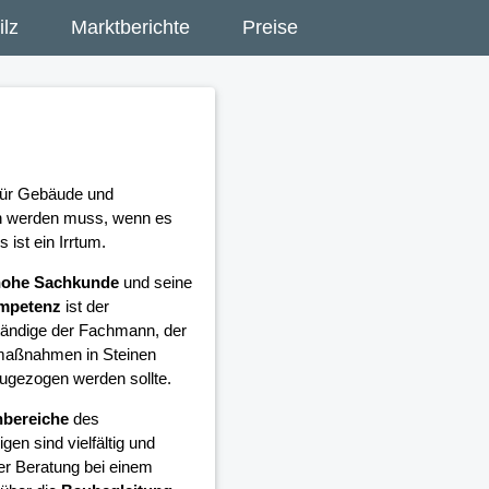
lz
Marktberichte
Preise
 für Gebäude und
en werden muss, wenn es
ist ein Irrtum.
hohe Sachkunde
und seine
ompetenz
ist der
ändige der Fachmann, der
umaßnahmen in Steinen
nzugezogen werden sollte.
bereiche
des
en sind vielfältig und
er Beratung bei einem