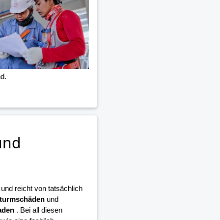
d.
und
nd reicht von tatsächlich
turmschäden
und
aden
. Bei all diesen