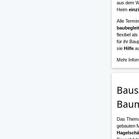
aus dem W
Heim
einz
Alle Termi
baubeglei
flexibel als
für ihr Bau
sie
Hilfe
au
Mehr Info
Baus
Bau
Das Them
gebauten 
Hagelsch