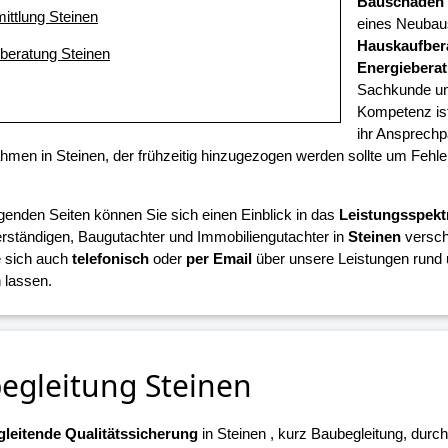
Bauschaden
ittlung Steinen
eines Neubaus
Hauskaufber
eberatung Steinen
Energiebera
Sachkunde und
Kompetenz ist
ihr Ansprechpa
en in Steinen, der frühzeitig hinzugezogen werden sollte um Fehl
.
lgenden Seiten können Sie sich einen Einblick in das
Leistungsspek
ständigen, Baugutachter und Immobiliengutachter in
Steinen
versch
 sich auch
telefonisch
oder
per Email
über unsere Leistungen rund 
 lassen.
egleitung Steinen
leitende Qualitätssicherung
in Steinen , kurz Baubegleitung, durch