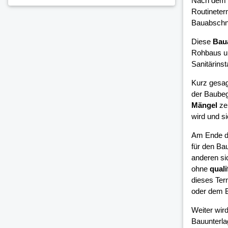
Nach dem 
Routineter
Bauabschni
Diese
Bau
Rohbaus un
Sanitärinsta
Kurz gesag
der Baubeg
Mängel
zei
wird und si
Am Ende d
für den Bau
anderen si
ohne
quali
dieses Ter
oder dem B
Weiter wird
Bauunterla