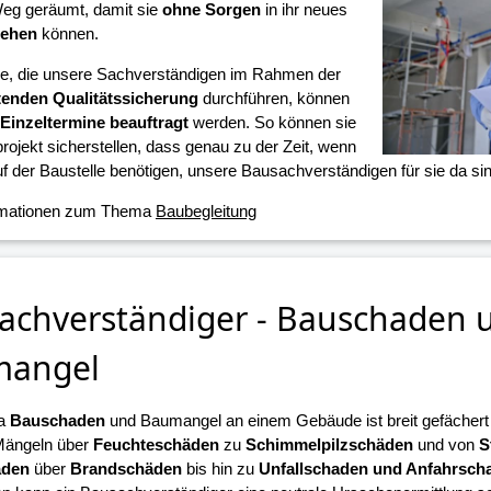
eg geräumt, damit sie
ohne Sorgen
in ihr neues
iehen
können.
ne, die unsere Sachverständigen im Rahmen der
tenden Qualitätssicherung
durchführen, können
Einzeltermine beauftragt
werden. So können sie
projekt sicherstellen, dass genau zu der Zeit, wenn
f der Baustelle benötigen, unsere Bausachverständigen für sie da sin
rmationen zum Thema
Baubegleitung
achverständiger - Bauschaden 
mangel
a
Bauschaden
und Baumangel an einem Gebäude ist breit gefächert u
Mängeln über
Feuchteschäden
zu
Schimmelpilzschäden
und von
S
äden
über
Brandschäden
bis hin zu
Unfallschaden und Anfahrsch