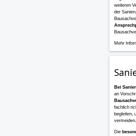
weiteren V
der Sanier
Bausachver
Ansprechp
Bausachver
Mehr Info
Sani
Bei Sani
an Vorschr
Bausachve
fachlich ri
begleiten,
vermeiden
Die
beson