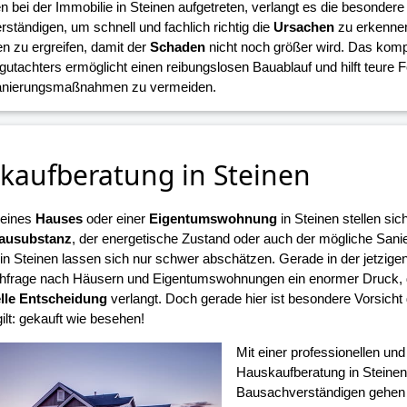
n bei der Immobilie in Steinen aufgetreten, verlangt es die besonder
ständigen, um schnell und fachlich richtig die
Ursachen
zu erkennen
zu ergreifen, damit der
Schaden
nicht noch größer wird. Das komp
gutachters ermöglicht einen reibungslosen Bauablauf und hilft teure 
Sanierungsmaßnahmen zu vermeiden.
kaufberatung in Steinen
 eines
Hauses
oder einer
Eigentumswohnung
in Steinen stellen si
ausubstanz
, der energetische Zustand oder auch der mögliche Sani
n Steinen lassen sich nur schwer abschätzen. Gerade in der jetzigen 
frage nach Häusern und Eigentumswohnungen ein enormer Druck, d
lle Entscheidung
verlangt. Doch gerade hier ist besondere Vorsicht
ilt: gekauft wie besehen!
Mit einer professionellen un
Hauskaufberatung in Steinen
Bausachverständigen gehen S