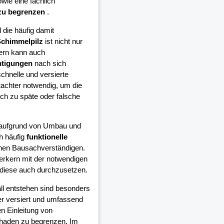
wie eine fachlich
zu begrenzen
.
die häufig damit
chimmelpilz
ist nicht nur
ern kann auch
htigungen
nach sich
schnelle und versierte
achter notwendig, um die
h zu späte oder falsche
e aufgrund von Umbau und
h häufig
funktionelle
inen Bausachverständigen.
erkern mit der notwendigen
diese auch durchzusetzen.
all entstehen sind besonders
er versiert und umfassend
n Einleitung von
chaden zu begrenzen. Im