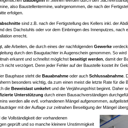
eigentlichen
Baubeginn
in Steinen werden durch den Sachverständi
mine, also Baustellentermine, wahrgenommen, die nach der Fertigstel
tte erfolgen.
abschnitte
sind z.B. nach der Fertigstellung des Kellers inkl. der Abd
d des Dachstuhls oder vor dem Einbringen des Innenputzes, nach erf
llation errecht.
t, alle Arbeiten, die durch eines der nachfolgenden
Gewerke
verdeckt
leitung durch den Baugutachter in Augenschein genommen. So wird si
tnah erkannt und schnellst möglichst
beseitigt werden
, damit der B
ch nicht verzögert. Denn jeder Fehler auf der Baustelle kostet ihr Gel
er Bauphase steht die
Bauabnahme
oder auch
Schlussabnahme
. 
herrn besonders wichtig, da zum einen meist die letzte Rate für die B
ch die
Beweislast umkehrt
und die Verjährungsfrist beginnt. Daher s
fizierte Unterstützung
durch einen Bausachverständigen durchgefüh
mins werden alle evtl. vorhandenen Mängel aufgenommen, aufgelist
auträger mit der Auflage zur zeitnahen Beseitigung der Mängel über
 die Vollständigkeit der vorhandenen
gen geprüft und so manche kleinere Unstimmigkeit