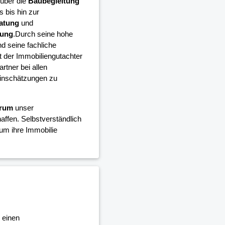
über die
Baubegleitung
 bis hin zur
atung
und
tung
.Durch seine hohe
 seine fachliche
 der Immobiliengutachter
rtner bei allen
einschätzungen zu
trum
unser
affen. Selbstverständlich
um ihre Immobilie
 einen