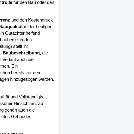
trolle
für den Bau oder den
rrenz
und den Kostendruck
Bauqualität
in der heutigen
in Gutachter helfend
 baubegleitenden
ung) stellt ihr
ie
Baubeschreibung
, die
 Verlauf auch die
mmen. Ein
schon bereits vor dem
lagen hinzugezogen werden,
ilität und Vollständigkeit
ischer Hinsicht an. Zu
ng gehört auch die
ge des Gebäudes