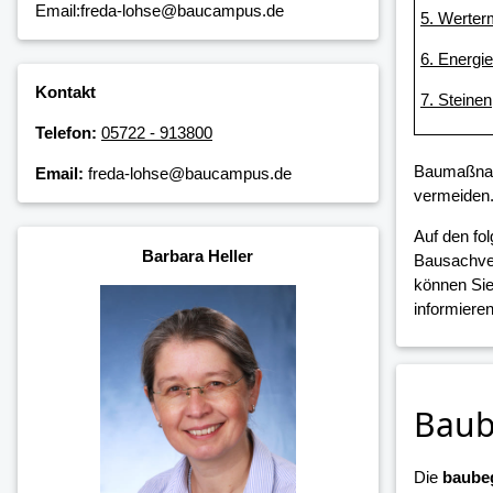
Email:freda-lohse@baucampus.de
5. Werterm
6. Energi
Kontakt
7. Steinen
Telefon:
05722 - 913800
Baumaßnahm
Email:
freda-lohse@baucampus.de
vermeiden
Auf den fo
Barbara Heller
Bausachver
können Sie
informieren
Baub
Die
baubeg