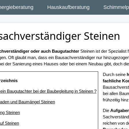
nergieberatung
Hauskaufberatung
Schimmelpi
sachverständiger Steinen
hverständiger oder auch Baugutachter
Steinen ist der Spezialist
gen. Oft glaubt man, dass ein Bausachverständiger nur hinzugezog
ei der Sanierung eines Hauses oder bei einem Neubau gibt, doch dies 
Durch seine
rzeichnis
fachliche K
Bausachverst
t ein Baugutachter bei der Baubegleitung in Steinen ?
bei allen Ba
frühzeitig hi
haden und Baumängel Steinen
Die
Aufgaben
ung Steinen
Sachverständig
uf Steinen
reichen von d