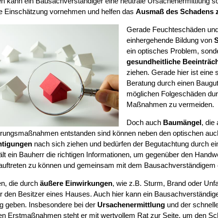
 kann ein Bausachverständiger eine neutrale Ursachenermittlung so
e Einschätzung vornehmen und helfen das
Ausmaß des Schadens 
Gerade Feuchteschäden und 
einhergehende Bildung von
S
ein optisches Problem, sond
gesundheitliche Beeinträc
ziehen. Gerade hier ist eine 
Beratung durch einen Baugut
möglichen Folgeschäden durc
Maßnahmen zu vermeiden.
Doch auch
Baumängel
, di
erungsmaßnahmen entstanden sind können neben den optischen auc
htigungen
nach sich ziehen und bedürfen der Begutachtung durch e
ält ein Bauherr die richtigen Informationen, um gegenüber den Handw
 auftreten zu können und gemeinsam mit dem Bausachverständigem 
n, die durch
äußere Einwirkungen
, wie z.B. Sturm, Brand oder Unf
für den Besitzer eines Hauses. Auch hier kann ein Bausachverständig
ung geben. Insbesondere bei der
Ursachenermittlung
und der schnelle
n Erstmaßnahmen steht er mit wertvollem Rat zur Seite, um den S