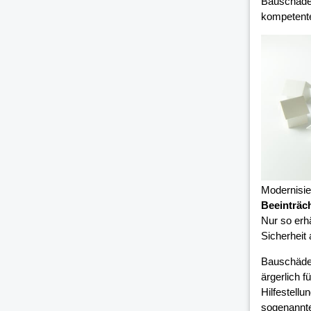
Bauschäden
kompetent
Modernisi
Beeinträc
Nur so erh
Sicherheit
Bauschäde
ärgerlich 
Hilfestell
sogenannte