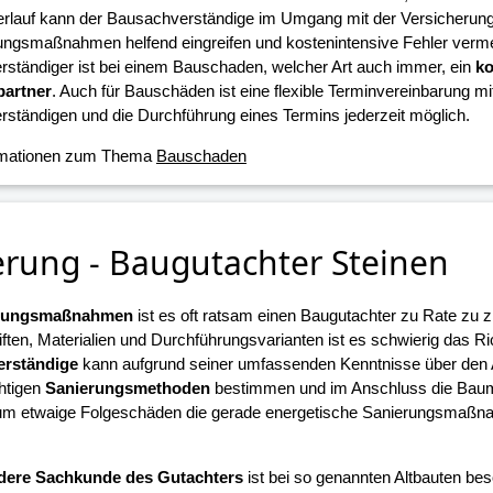
erlauf kann der Bausachverständige im Umgang mit der Versicherun
ungsmaßnahmen helfend eingreifen und kostenintensive Fehler verme
ständiger ist bei einem Bauschaden, welcher Art auch immer, ein
ko
artner
. Auch für Bauschäden ist eine flexible Terminvereinbarung m
ständigen und die Durchführung eines Termins jederzeit möglich.
rmationen zum Thema
Bauschaden
erung - Baugutachter Steinen
erungsmaßnahmen
ist es oft ratsam einen Baugutachter zu Rate zu z
iften, Materialien und Durchführungsvarianten ist es schwierig das R
rständige
kann aufgrund seiner umfassenden Kenntnisse über den
chtigen
Sanierungsmethoden
bestimmen und im Anschluss die Ba
 um etwaige Folgeschäden die gerade energetische Sanierungsmaßn
.
dere Sachkunde des Gutachters
ist bei so genannten Altbauten beso