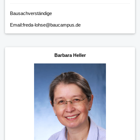
Bausachverständige
Email:freda-lohse@baucampus.de
Barbara Heller