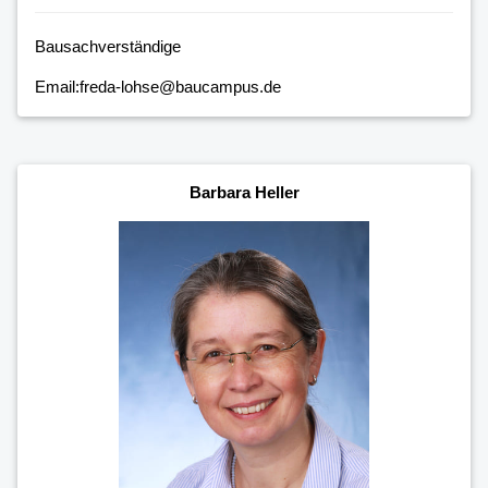
Bausachverständige
Email:freda-lohse@baucampus.de
Barbara Heller