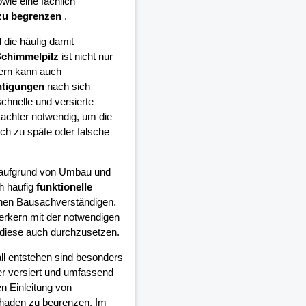
wie eine fachlich
zu begrenzen
.
die häufig damit
chimmelpilz
ist nicht nur
ern kann auch
htigungen
nach sich
schnelle und versierte
achter notwendig, um die
h zu späte oder falsche
e aufgrund von Umbau und
h häufig
funktionelle
inen Bausachverständigen.
erkern mit der notwendigen
diese auch durchzusetzen.
all entstehen sind besonders
er versiert und umfassend
n Einleitung von
chaden zu begrenzen. Im