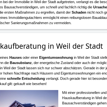
n bei der Immobilie in Weil der Stadt aufgetreten, verlangt es die b
es Bausachverständigen, um schnell und fachlich richtig die
Ursach
die ersten Maßnahmen zu ergreifen, damit der
Schaden
nicht noch g
 eines Immobiliengutachters ermöglicht einen reibungslosen Bauablauf
falscher Sanierungsmaßnahmen zu vermeiden.
kaufberatung in Weil der Stadt
 eines
Hauses
oder einer
Eigentumswohnung
in Weil der Stadt stel
nn die
Bausubstanz
, der energetische Zustand oder auch der mögli
n Weil der Stadt lassen sich nur schwer abschätzen. Gerade in der je
er hohen Nachfrage nach Häusern und Eigentumswohnungen ein eno
 eine
schnelle Entscheidung
verlangt. Doch gerade hier ist besonde
auf gilt: gekauft wie besehen!
Mit einer professionellen un
Hauskaufberatung in Weil de
Bausachverständigen gehen S