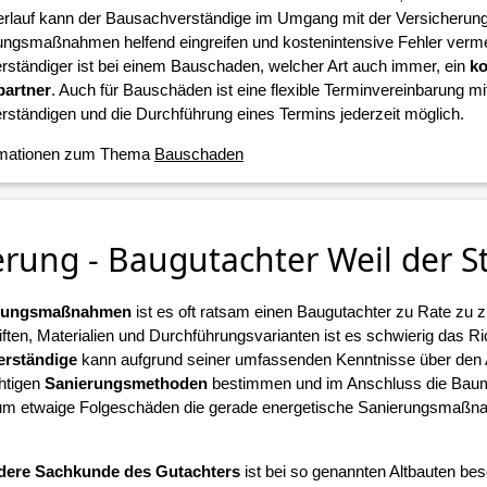
erlauf kann der Bausachverständige im Umgang mit der Versicherun
ungsmaßnahmen helfend eingreifen und kostenintensive Fehler verme
ständiger ist bei einem Bauschaden, welcher Art auch immer, ein
ko
artner
. Auch für Bauschäden ist eine flexible Terminvereinbarung m
ständigen und die Durchführung eines Termins jederzeit möglich.
rmationen zum Thema
Bauschaden
erung - Baugutachter Weil der S
erungsmaßnahmen
ist es oft ratsam einen Baugutachter zu Rate zu z
iften, Materialien und Durchführungsvarianten ist es schwierig das R
rständige
kann aufgrund seiner umfassenden Kenntnisse über den
chtigen
Sanierungsmethoden
bestimmen und im Anschluss die Ba
 um etwaige Folgeschäden die gerade energetische Sanierungsmaßn
.
dere Sachkunde des Gutachters
ist bei so genannten Altbauten beso