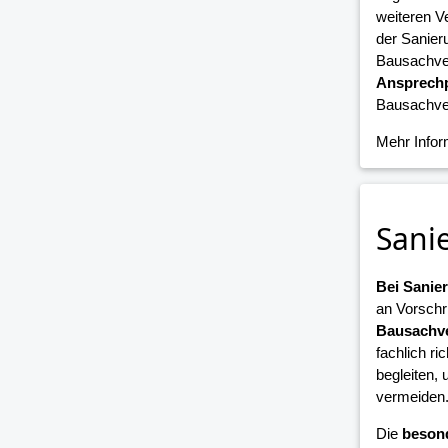
weiteren V
der Sanier
Bausachver
Ansprechp
Bausachver
Mehr Info
Sani
Bei Sani
an Vorschr
Bausachve
fachlich ri
begleiten,
vermeiden
Die
beson