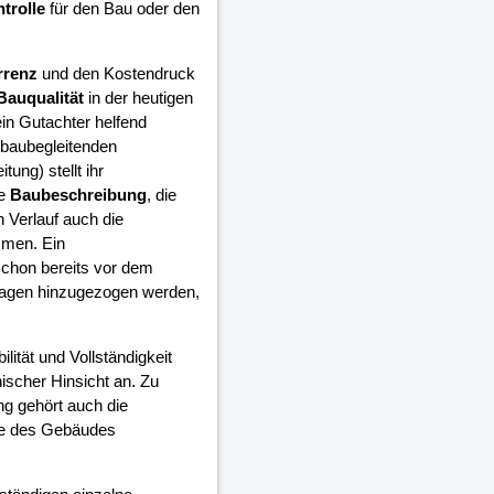
trolle
für den Bau oder den
rrenz
und den Kostendruck
Bauqualität
in der heutigen
in Gutachter helfend
 baubegleitenden
ung) stellt ihr
ie
Baubeschreibung
, die
 Verlauf auch die
mmen. Ein
schon bereits vor dem
lagen hinzugezogen werden,
ilität und Vollständigkeit
ischer Hinsicht an. Zu
ng gehört auch die
ge des Gebäudes