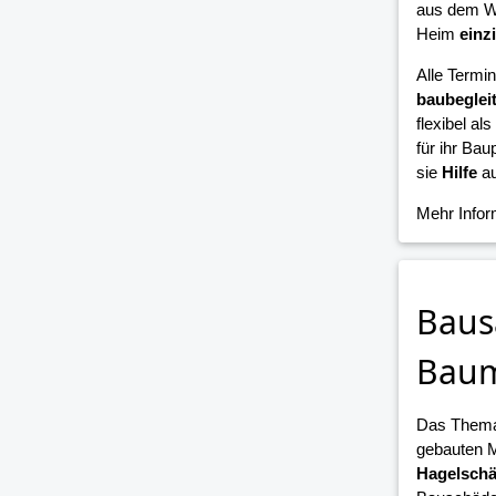
aus dem W
Heim
einz
Alle Termi
baubeglei
flexibel als
für ihr Bau
sie
Hilfe
au
Mehr Info
Baus
Bau
Das Them
gebauten 
Hagelsch