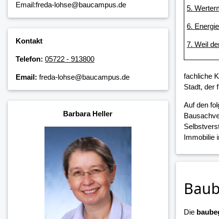
Email:freda-lohse@baucampus.de
5. Werterm
6. Energi
Kontakt
7. Weil de
Telefon:
05722 - 913800
fachliche 
Email:
freda-lohse@baucampus.de
Stadt, der
Auf den fo
Barbara Heller
Bausachver
Selbstvers
Immobilie 
Baub
Die
baubeg