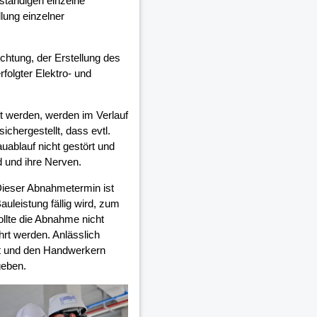
ständigen einzelne
lung einzelner
ichtung, der Erstellung des
olgter Elektro- und
 werden, werden im Verlauf
chergestellt, dass evtl.
auablauf nicht gestört und
d und ihre Nerven.
Dieser Abnahmetermin ist
auleistung fällig wird, zum
ollte die Abnahme nicht
rt werden. Anlässlich
et und den Handwerkern
geben.