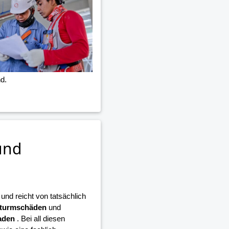
d.
und
nd reicht von tatsächlich
turmschäden
und
aden
. Bei all diesen