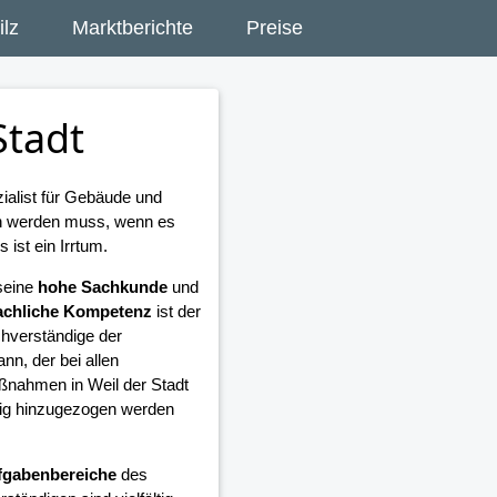
lz
Marktberichte
Preise
Stadt
zialist für Gebäude und
en werden muss, wenn es
ist ein Irrtum.
seine
hohe Sachkunde
und
achliche Kompetenz
ist der
hverständige der
n, der bei allen
nahmen in Weil der Stadt
tig hinzugezogen werden
fgabenbereiche
des