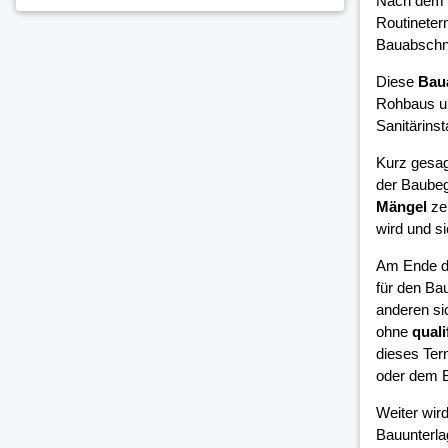
Nach dem 
Routineter
Bauabschni
Diese
Bau
Rohbaus un
Sanitärinsta
Kurz gesag
der Baubeg
Mängel
zei
wird und si
Am Ende d
für den Bau
anderen si
ohne
quali
dieses Ter
oder dem B
Weiter wird
Bauunterla