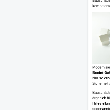
Bauschäden
kompetent
Modernisi
Beeinträc
Nur so erh
Sicherheit
Bauschäde
ärgerlich 
Hilfestell
sogenannte