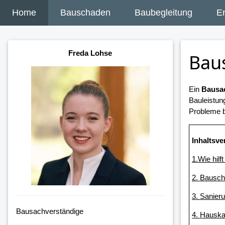
Home
Bauschaden
Baubegleitung
E
Freda Lohse
Baus
Ein
Bausac
Bauleistun
Probleme b
Inhaltsve
1.Wie hilf
2. Bausch
3. Sanieru
Bausachverständige
4. Hauska