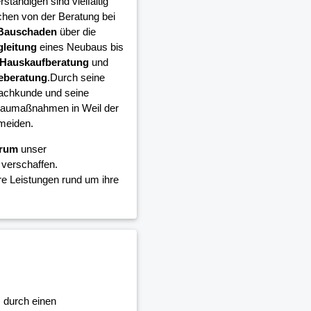
ständigen sind vielfältig
chen von der Beratung bei
Bauschaden
über die
leitung
eines Neubaus bis
Hauskaufberatung
und
eberatung
.Durch seine
achkunde und seine
n Baumaßnahmen in Weil der
rmeiden.
trum
unser
verschaffen.
e Leistungen rund um ihre
, durch einen