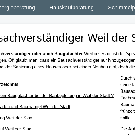
nergieberatung
Hauskaufberatung
Schimmelpi
achverständiger Weil der 
hverständiger oder auch Baugutachter
Weil der Stadt ist der Spe
gen. Oft glaubt man, dass ein Bausachverständiger nur hinzugezog
ei der Sanierung eines Hauses oder bei einem Neubau gibt, doch dies 
Durch 
rzeichnis
seine
f
Bausac
t ein Baugutachter bei der Baubegleitung in Weil der Stadt ?
Fachman
Baumaß
aden und Baumängel Weil der Stadt
frühzei
ng Weil der Stadt
sollte.
uf Weil der Stadt
Die
Au