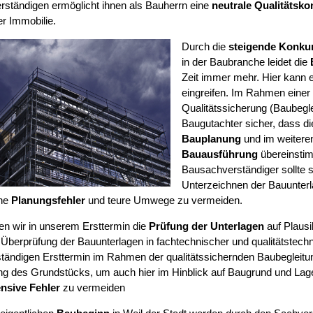
ständigen ermöglicht ihnen als Bauherrn eine
neutrale Qualitätskon
r Immobilie.
Durch die
steigende Konku
in der Baubranche leidet die
Zeit immer mehr. Hier kann e
eingreifen. Im Rahmen einer
Qualitätssicherung (Baubegleit
Baugutachter sicher, dass d
Bauplanung
und im weiteren
Bauausführung
übereinsti
Bausachverständiger sollte 
Unterzeichnen der Bauunter
he
Planungsfehler
und teure Umwege zu vermeiden.
ten wir in unserem Ersttermin die
Prüfung der Unterlagen
auf Plausib
 Überprüfung der Bauunterlagen in fachtechnischer und qualitätstechn
ständigen Ersttermin im Rahmen der qualitätssichernden Baubegleitu
ng des Grundstücks, um auch hier im Hinblick auf Baugrund und La
nsive Fehler
zu vermeiden