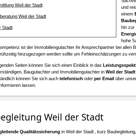
Sachver
ittlung Weil der Stadt
und rei
einem
eberatung Weil der Stadt
Baubeg
hin zur
r Stadt
Energi
hohe S
Kompetenz ist der Immobiliengutachter ihr Ansprechpartner bei alle
 frühzeitig hinzugezogen werden sollte um Fehleinschätzungen zu ve
lgenden Seiten können Sie sich einen Einblick in das
Leistungsspek
ständigen, Baugutachter und Immobiliengutachter in
Weil der Stadt
tändlich können Sie sich auch
telefonisch
oder
per Email
über unser
informieren lassen.
egleitung Weil der Stadt
leitende Qualitätssicherung
in Weil der Stadt , kurz Baubegleitung