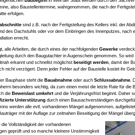
eigentlichen
Baubeginn
in Weil der Stadt werden durch den Sachver
mine, also Baustellentermine, wahrgenommen, die nach der Fertigstel
tte erfolgen.
abschnitte
sind z.B. nach der Fertigstellung des Kellers inkl. der Abd
d des Dachstuhls oder vor dem Einbringen des Innenputzes, nach erf
llation errecht.
t, alle Arbeiten, die durch eines der nachfolgenden
Gewerke
verdeckt
leitung durch den Baugutachter in Augenschein genommen. So wird si
tnah erkannt und schnellst möglichst
beseitigt werden
, damit der B
ch nicht verzögert. Denn jeder Fehler auf der Baustelle kostet ihr Gel
er Bauphase steht die
Bauabnahme
oder auch
Schlussabnahme
. 
herrn besonders wichtig, da zum einen meist die letzte Rate für die B
ch die
Beweislast umkehrt
und die Verjährungsfrist beginnt. Daher s
fizierte Unterstützung
durch einen Bausachverständigen durchgefüh
mins werden alle evtl. vorhandenen Mängel aufgenommen, aufgelist
auträger mit der Auflage zur zeitnahen Beseitigung der Mängel über
 die Vollständigkeit der vorhandenen
gen geprüft und so manche kleinere Unstimmigkeit