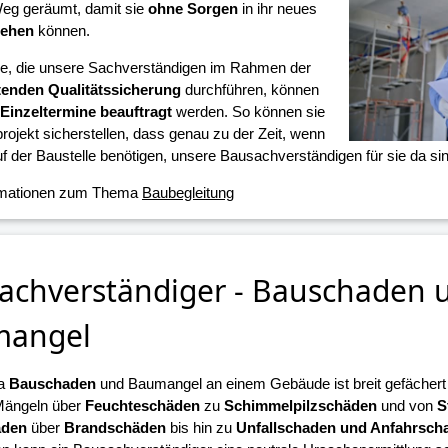
eg geräumt, damit sie
ohne Sorgen
in ihr neues
iehen
können.
ne, die unsere Sachverständigen im Rahmen der
tenden Qualitätssicherung
durchführen, können
Einzeltermine beauftragt
werden. So können sie
projekt sicherstellen, dass genau zu der Zeit, wenn
f der Baustelle benötigen, unsere Bausachverständigen für sie da sin
rmationen zum Thema
Baubegleitung
achverständiger - Bauschaden 
mangel
a
Bauschaden
und Baumangel an einem Gebäude ist breit gefächert u
Mängeln über
Feuchteschäden
zu
Schimmelpilzschäden
und von
S
äden
über
Brandschäden
bis hin zu
Unfallschaden und Anfahrsch