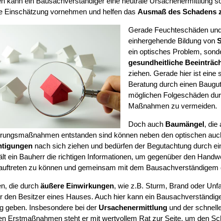
 kann ein Bausachverständiger eine neutrale Ursachenermittlung so
e Einschätzung vornehmen und helfen das
Ausmaß des Schadens 
Gerade Feuchteschäden und 
einhergehende Bildung von
S
ein optisches Problem, sond
gesundheitliche Beeinträc
ziehen. Gerade hier ist eine 
Beratung durch einen Baugut
möglichen Folgeschäden durc
Maßnahmen zu vermeiden.
Doch auch
Baumängel
, di
erungsmaßnahmen entstanden sind können neben den optischen auc
htigungen
nach sich ziehen und bedürfen der Begutachtung durch e
ält ein Bauherr die richtigen Informationen, um gegenüber den Handw
 auftreten zu können und gemeinsam mit dem Bausachverständigem 
n, die durch
äußere Einwirkungen
, wie z.B. Sturm, Brand oder Unf
für den Besitzer eines Hauses. Auch hier kann ein Bausachverständig
ung geben. Insbesondere bei der
Ursachenermittlung
und der schnelle
n Erstmaßnahmen steht er mit wertvollem Rat zur Seite, um den S