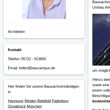
Bausachver
Umbau ihre
Architektin
Kontakt
Telefon: 05722 - 913800
Email: heller@baucampus.de
um möglic
Hierzu bie
sowie eine
Hier finden Sie unsere Bausachverständigen
einem voll
in
Besichtigu
Hannover
Minden
Bielefeld
Paderborn
kosteninte
Osnabrück
München