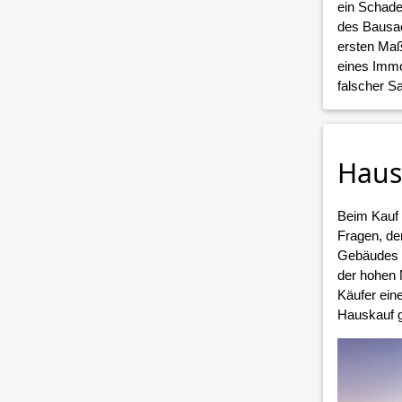
ein Schade
des Bausac
ersten Maß
eines Immo
falscher 
Haus
Beim Kauf
Fragen, de
Gebäudes i
der hohen 
Käufer ein
Hauskauf g