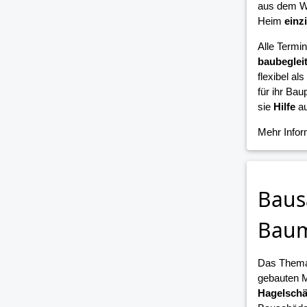
aus dem W
Heim
einz
Alle Termi
baubeglei
flexibel als
für ihr Bau
sie
Hilfe
au
Mehr Info
Baus
Bau
Das Them
gebauten 
Hagelsch