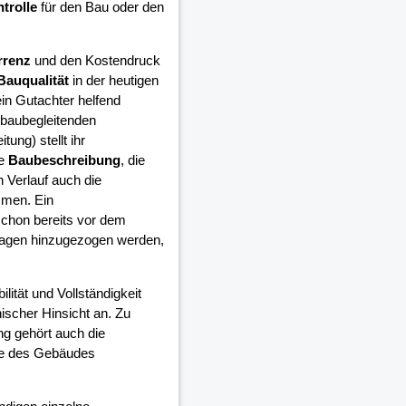
trolle
für den Bau oder den
rrenz
und den Kostendruck
Bauqualität
in der heutigen
in Gutachter helfend
 baubegleitenden
ung) stellt ihr
ie
Baubeschreibung
, die
 Verlauf auch die
mmen. Ein
schon bereits vor dem
lagen hinzugezogen werden,
ilität und Vollständigkeit
ischer Hinsicht an. Zu
ng gehört auch die
ge des Gebäudes