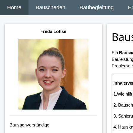
Home
Bauschaden
Baubegleitung
E
Freda Lohse
Bau
Ein
Bausac
Bauleistun
Probleme b
Inhaltsve
1.Wie hilf
2. Bausch
3. Sanier
Bausachverständige
4. Hauska