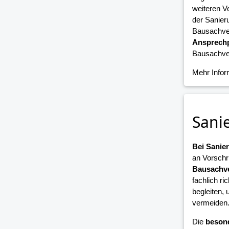
weiteren V
der Sanier
Bausachver
Ansprechp
Bausachver
Mehr Info
Sani
Bei Sani
an Vorschr
Bausachve
fachlich ri
begleiten,
vermeiden
Die
beson