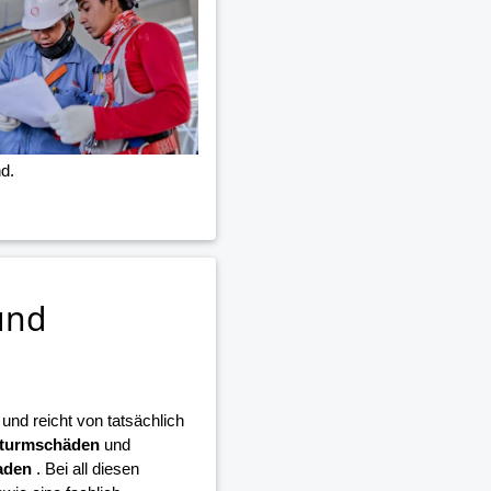
d.
und
nd reicht von tatsächlich
turmschäden
und
aden
. Bei all diesen