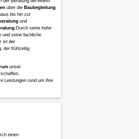
n der Beratung bei einem
en
über die
Baubegleitung
aus bis hin zur
beratung
und
eratung
.Durch seine hohe
und seine fachliche
ist der
 der frühzeitig
trum
unser
schaffen.
e Leistungen rund um ihre
urch einen