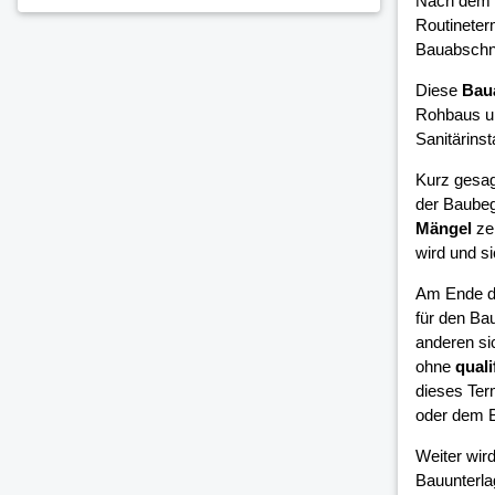
Nach dem 
Routineter
Bauabschni
Diese
Bau
Rohbaus un
Sanitärinsta
Kurz gesag
der Baubeg
Mängel
zei
wird und si
Am Ende d
für den Bau
anderen si
ohne
quali
dieses Ter
oder dem B
Weiter wird
Bauunterla