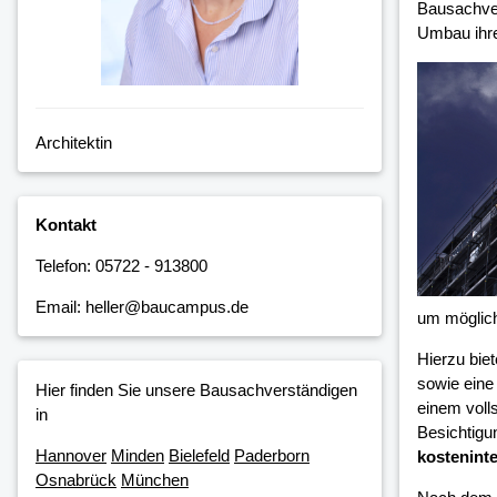
Bausachver
Umbau ihre
Architektin
Kontakt
Telefon: 05722 - 913800
Email: heller@baucampus.de
um möglic
Hierzu bie
sowie eine
Hier finden Sie unsere Bausachverständigen
einem voll
in
Besichtigu
Hannover
Minden
Bielefeld
Paderborn
kosteninte
Osnabrück
München