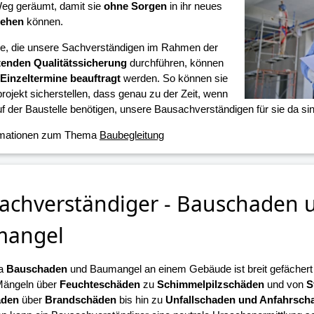
eg geräumt, damit sie
ohne Sorgen
in ihr neues
iehen
können.
ne, die unsere Sachverständigen im Rahmen der
tenden Qualitätssicherung
durchführen, können
Einzeltermine beauftragt
werden. So können sie
projekt sicherstellen, dass genau zu der Zeit, wenn
f der Baustelle benötigen, unsere Bausachverständigen für sie da sin
rmationen zum Thema
Baubegleitung
achverständiger - Bauschaden 
mangel
a
Bauschaden
und Baumangel an einem Gebäude ist breit gefächert u
Mängeln über
Feuchteschäden
zu
Schimmelpilzschäden
und von
S
äden
über
Brandschäden
bis hin zu
Unfallschaden und Anfahrsch