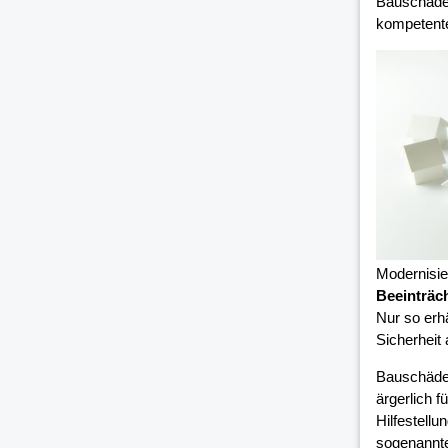
Bauschäden
kompetent
Modernisi
Beeinträc
Nur so erh
Sicherheit
Bauschäde
ärgerlich 
Hilfestell
sogenannte