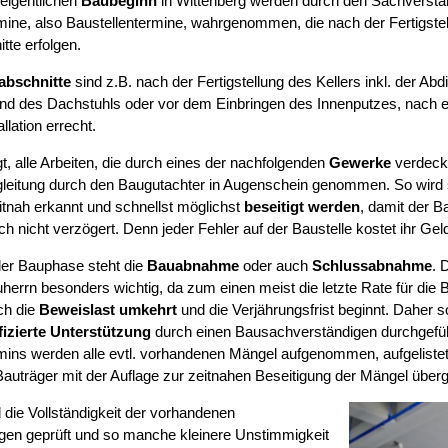
eigentlichen
Baubeginn
in Wittenberg werden durch den Sachverstä
mine, also Baustellentermine, wahrgenommen, die nach der Fertigstel
tte erfolgen.
abschnitte
sind z.B. nach der Fertigstellung des Kellers inkl. der Abd
d des Dachstuhls oder vor dem Einbringen des Innenputzes, nach erf
llation errecht.
t, alle Arbeiten, die durch eines der nachfolgenden
Gewerke
verdeckt
leitung durch den Baugutachter in Augenschein genommen. So wird si
tnah erkannt und schnellst möglichst
beseitigt werden
, damit der B
ch nicht verzögert. Denn jeder Fehler auf der Baustelle kostet ihr Gel
er Bauphase steht die
Bauabnahme
oder auch
Schlussabnahme
. 
herrn besonders wichtig, da zum einen meist die letzte Rate für die B
ch die
Beweislast umkehrt
und die Verjährungsfrist beginnt. Daher s
fizierte Unterstützung
durch einen Bausachverständigen durchgefüh
mins werden alle evtl. vorhandenen Mängel aufgenommen, aufgelist
auträger mit der Auflage zur zeitnahen Beseitigung der Mängel über
 die Vollständigkeit der vorhandenen
gen geprüft und so manche kleinere Unstimmigkeit