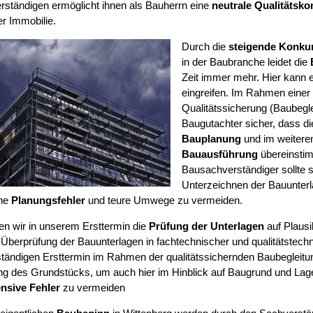
ständigen ermöglicht ihnen als Bauherrn eine
neutrale Qualitätskon
r Immobilie.
Durch die
steigende Konku
in der Baubranche leidet die
Zeit immer mehr. Hier kann e
eingreifen. Im Rahmen einer
Qualitätssicherung (Baubegleit
Baugutachter sicher, dass d
Bauplanung
und im weiteren
Bauausführung
übereinsti
Bausachverständiger sollte 
Unterzeichnen der Bauunter
he
Planungsfehler
und teure Umwege zu vermeiden.
ten wir in unserem Ersttermin die
Prüfung der Unterlagen
auf Plausib
 Überprüfung der Bauunterlagen in fachtechnischer und qualitätstechn
ständigen Ersttermin im Rahmen der qualitätssichernden Baubegleitu
ng des Grundstücks, um auch hier im Hinblick auf Baugrund und La
nsive Fehler
zu vermeiden