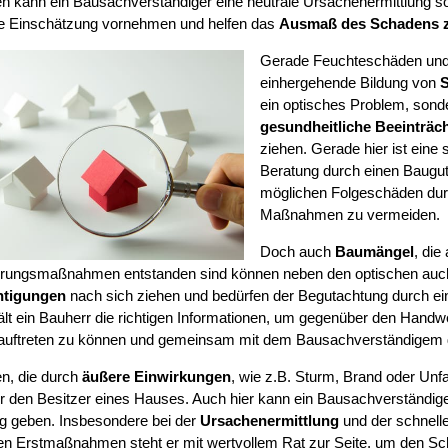
 kann ein Bausachverständiger eine neutrale Ursachenermittlung so
e Einschätzung vornehmen und helfen das
Ausmaß des Schadens 
Gerade Feuchteschäden und 
einhergehende Bildung von
S
ein optisches Problem, sond
gesundheitliche Beeinträc
ziehen. Gerade hier ist eine 
Beratung durch einen Baugut
möglichen Folgeschäden durc
Maßnahmen zu vermeiden.
Doch auch
Baumängel
, di
erungsmaßnahmen entstanden sind können neben den optischen auc
htigungen
nach sich ziehen und bedürfen der Begutachtung durch e
ält ein Bauherr die richtigen Informationen, um gegenüber den Handw
 auftreten zu können und gemeinsam mit dem Bausachverständigem 
n, die durch
äußere Einwirkungen
, wie z.B. Sturm, Brand oder Unf
für den Besitzer eines Hauses. Auch hier kann ein Bausachverständig
ung geben. Insbesondere bei der
Ursachenermittlung
und der schnelle
n Erstmaßnahmen steht er mit wertvollem Rat zur Seite, um den S