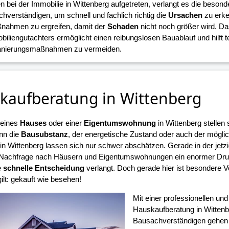
n bei der Immobilie in Wittenberg aufgetreten, verlangt es die beson
hverständigen, um schnell und fachlich richtig die
Ursachen
zu erke
nahmen zu ergreifen, damit der
Schaden
nicht noch größer wird. D
biliengutachters ermöglicht einen reibungslosen Bauablauf und hilft 
Sanierungsmaßnahmen zu vermeiden.
kaufberatung in Wittenberg
 eines
Hauses
oder einer
Eigentumswohnung
in Wittenberg stellen
nn die
Bausubstanz
, der energetische Zustand oder auch der mögli
n Wittenberg lassen sich nur schwer abschätzen. Gerade in der jetzi
Nachfrage nach Häusern und Eigentumswohnungen ein enormer Druck
e
schnelle Entscheidung
verlangt. Doch gerade hier ist besondere V
ilt: gekauft wie besehen!
Mit einer professionellen un
Hauskaufberatung in Wittenb
Bausachverständigen gehen S