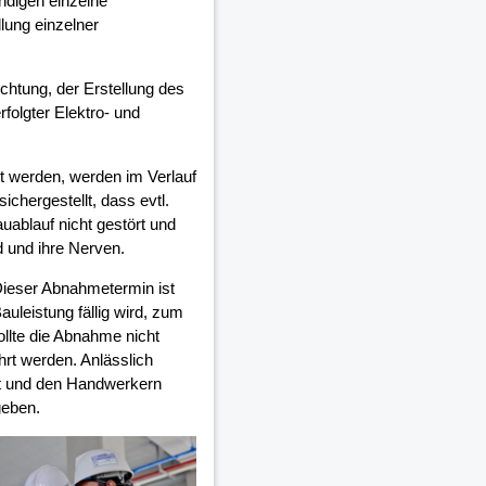
ndigen einzelne
lung einzelner
ichtung, der Erstellung des
olgter Elektro- und
 werden, werden im Verlauf
chergestellt, dass evtl.
auablauf nicht gestört und
d und ihre Nerven.
Dieser Abnahmetermin ist
auleistung fällig wird, zum
ollte die Abnahme nicht
rt werden. Anlässlich
et und den Handwerkern
geben.