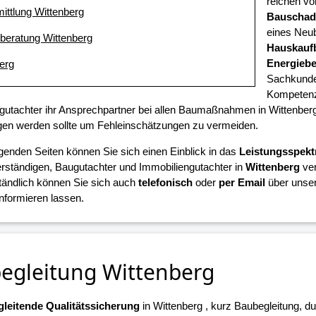
reichen vo
mittlung Wittenberg
Bauschad
eines Neub
eberatung Wittenberg
Hauskauf
Energieb
berg
Sachkunde 
Kompetenz 
gutachter ihr Ansprechpartner bei allen Baumaßnahmen in Wittenberg,
en werden sollte um Fehleinschätzungen zu vermeiden.
lgenden Seiten können Sie sich einen Einblick in das
Leistungsspek
ständigen, Baugutachter und Immobiliengutachter in
Wittenberg
ver
tändlich können Sie sich auch
telefonisch
oder
per Email
über unser
informieren lassen.
egleitung Wittenberg
leitende Qualitätssicherung
in Wittenberg , kurz Baubegleitung, d