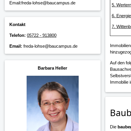
Email:freda-lohse@baucampus.de
5. Werter
6. Energi
Kontakt
7. Witten
Telefon:
05722 - 913800
Immobilien
Email:
freda-lohse@baucampus.de
hinzugezog
Auf den fo
Barbara Heller
Bausachver
Selbstvers
Immobilie 
Baub
Die
baubeg