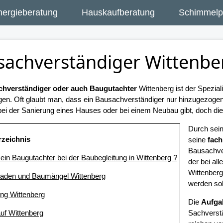
nergieberatung
Hauskaufberatung
Schimmelpi
sachverständiger Wittenbe
hverständiger oder auch Baugutachter
Wittenberg ist der Spezial
gen. Oft glaubt man, dass ein Bausachverständiger nur hinzugezog
ei der Sanierung eines Hauses oder bei einem Neubau gibt, doch dies 
Durch sei
rzeichnis
seine
fach
Bausachve
t ein Baugutachter bei der Baubegleitung in Wittenberg ?
der bei a
Wittenberg
aden und Baumängel Wittenberg
werden sol
ung Wittenberg
Die
Aufga
uf Wittenberg
Sachverstä