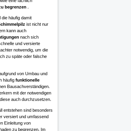
wie eine fachlich
zu begrenzen
.
die häufig damit
chimmelpilz
ist nicht nur
ern kann auch
htigungen
nach sich
schnelle und versierte
achter notwendig, um die
h zu späte oder falsche
e aufgrund von Umbau und
h häufig
funktionelle
inen Bausachverständigen.
erkern mit der notwendigen
diese auch durchzusetzen.
all entstehen sind besonders
er versiert und umfassend
n Einleitung von
chaden zu begrenzen. Im