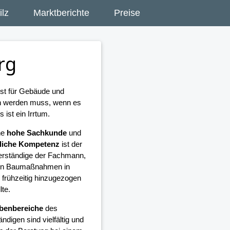
lz
Marktberichte
Preise
rg
ist für Gebäude und
en werden muss, wenn es
ist ein Irrtum.
ne
hohe Sachkunde
und
liche Kompetenz
ist der
rständige der Fachmann,
llen Baumaßnahmen in
 frühzeitig hinzugezogen
lte.
benbereiche
des
ndigen sind vielfältig und