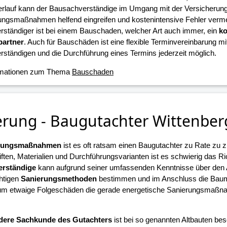
erlauf kann der Bausachverständige im Umgang mit der Versicherun
ungsmaßnahmen helfend eingreifen und kostenintensive Fehler verme
ständiger ist bei einem Bauschaden, welcher Art auch immer, ein
ko
artner
. Auch für Bauschäden ist eine flexible Terminvereinbarung m
ständigen und die Durchführung eines Termins jederzeit möglich.
rmationen zum Thema
Bauschaden
erung - Baugutachter Wittenber
erungsmaßnahmen
ist es oft ratsam einen Baugutachter zu Rate zu z
iften, Materialien und Durchführungsvarianten ist es schwierig das R
rständige
kann aufgrund seiner umfassenden Kenntnisse über den
chtigen
Sanierungsmethoden
bestimmen und im Anschluss die Ba
 um etwaige Folgeschäden die gerade energetische Sanierungsmaßn
.
dere Sachkunde des Gutachters
ist bei so genannten Altbauten beso