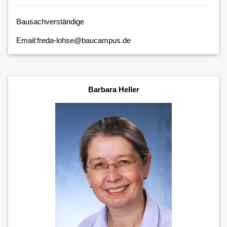
Bausachverständige
Email:freda-lohse@baucampus.de
Barbara Heller