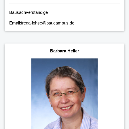
Bausachverständige
Email:freda-lohse@baucampus.de
Barbara Heller