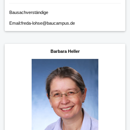
Bausachverständige
Email:freda-lohse@baucampus.de
Barbara Heller