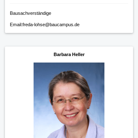
Bausachverständige
Email:freda-lohse@baucampus.de
Barbara Heller