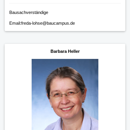
Bausachverständige
Email:freda-lohse@baucampus.de
Barbara Heller