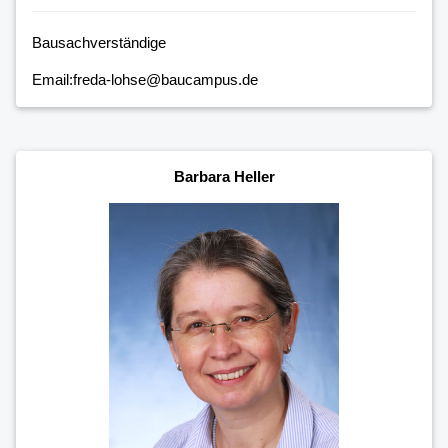
Bausachverständige
Email:freda-lohse@baucampus.de
Barbara Heller