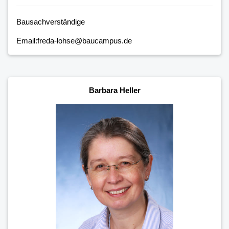
Bausachverständige
Email:freda-lohse@baucampus.de
Barbara Heller