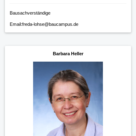
Bausachverständige
Email:freda-lohse@baucampus.de
Barbara Heller